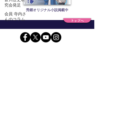
究会発足
​秀郷オリジナル小説掲載中
会員 寺内さ
んのコラム
トップへ
【運営事務局】一般社団法人 武将伝説
〒321-0973 栃木県宇都宮市岩曽町1355
☎︎
028-661-4723
（株式会社井上総合印刷
内）
栃木の武将藤原秀郷をヒーローにする会 会員規約