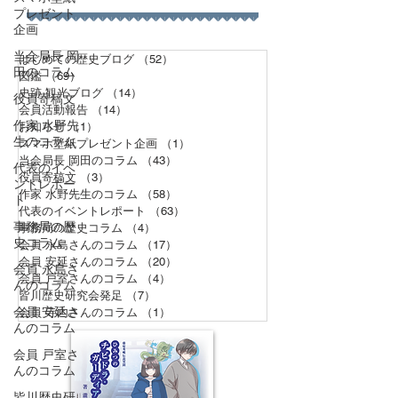
プレゼント
企画
当会局長 岡
はじめての歴史ブログ
（52）
52件の記事
田のコラム
図鑑
（69）
69件の記事
史跡 観光ブログ
（14）
14件の記事
役員寄稿文
会員活動報告
（14）
14件の記事
作家 水野先
お知らせ
（1）
1件の記事
生のコラム
スマホ壁紙プレゼント企画
（1）
1件の記事
当会局長 岡田のコラム
（43）
43件の記事
代表のイベ
役員寄稿文
（3）
3件の記事
ントレポー
作家 水野先生のコラム
（58）
58件の記事
ト
代表のイベントレポート
（63）
63件の記事
事務局の歴
事務局の歴史コラム
（4）
4件の記事
史コラム
会員 永島さんのコラム
（17）
17件の記事
会員 安延さんのコラム
（20）
20件の記事
会員 永島さ
会員 戸室さんのコラム
（4）
4件の記事
んのコラム
皆川歴史研究会発足
（7）
7件の記事
会員 安延さ
会員 寺内さんのコラム
（1）
1件の記事
んのコラム
会員 戸室さ
んのコラム
皆川歴史研