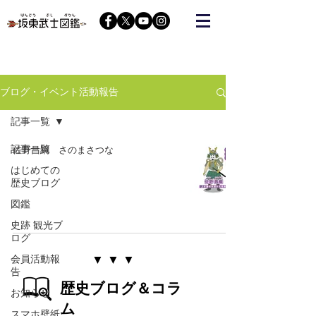
栃木の武将『藤原秀郷』をヒーローにする会が運営する
コミュニティーサイト
ブログ・イベント活動報告
記事一覧
記事一覧
佐野昌綱 さのまさつな
はじめての
歴史ブログ
図鑑
史跡 観光ブ
ログ
▼ ​▼ ​▼
会員活動報
告
​歴史ブログ＆コラ
お知らせ
ム
スマホ壁紙