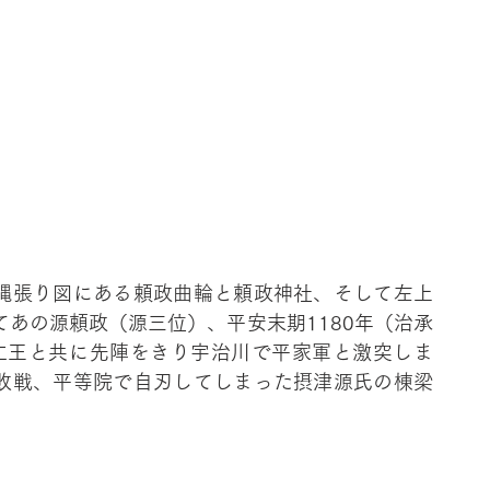
縄張り図にある頼政曲輪と頼政神社、そして左上
あの源頼政（源三位）、平安末期1180年（治承
仁王と共に先陣をきり宇治川で平家軍と激突しま
敗戦、平等院で自刃してしまった摂津源氏の棟梁