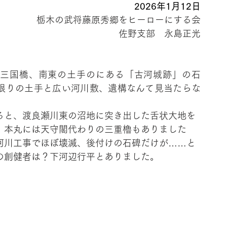
2026年1月12日
栃木の武将藤原秀郷をヒーローにする会
佐野支部　永島正光
三国橋、南東の土手のにある「古河城跡」の石
限りの土手と広い河川敷、遺構なんて見当たらな
ると、渡良瀬川東の沼地に突き出した舌状大地を
。本丸には天守閣代わりの三重櫓もありました
河川工事でほぼ壊滅、後付けの石碑だけが……と
の創健者は？下河辺行平とありました。