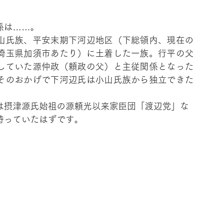
係は……。
山氏族、平安末期下河辺地区（下総領内、現在の
埼玉県加須市あたり）に土着した一族。行平の父
していた源仲政（頼政の父）と主従関係となった
そのおかげで下河辺氏は小山氏族から独立できた
は摂津源氏始祖の源頼光以来家臣団「渡辺党」な
持っていたはずです。