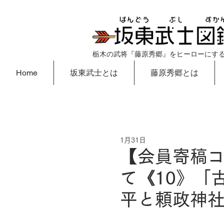
栃木の武将『藤原秀郷』をヒーローにす
Home
坂東武士とは
藤原秀郷とは
1月31日
【会員寄稿
て《10》「
平と頼政