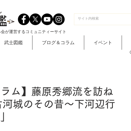
る会が運営するコミュニティーサイト
武士図鑑
ブログ＆コラム
イベント
コラム】藤原秀郷流を訪ね
古河城のその昔～下河辺行
神社」