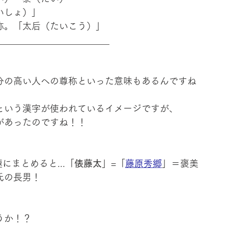
いしょ）」
称。「太后（たいこう）」
________________________
分の高い人への尊称といった意味もあるんですね
という漢字が使われているイメージですが、
があったのですね！！
にまとめると...「
俵藤太
」=「
藤原秀郷
」＝褒美
氏の長男！
うか！？