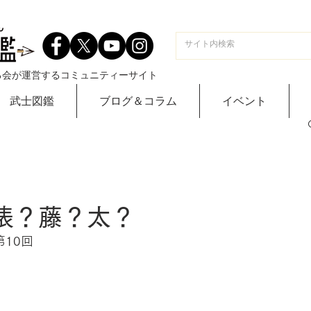
る会が運営するコミュニティーサイト
武士図鑑
ブログ＆コラム
イベント
 俵？藤？太？
10回