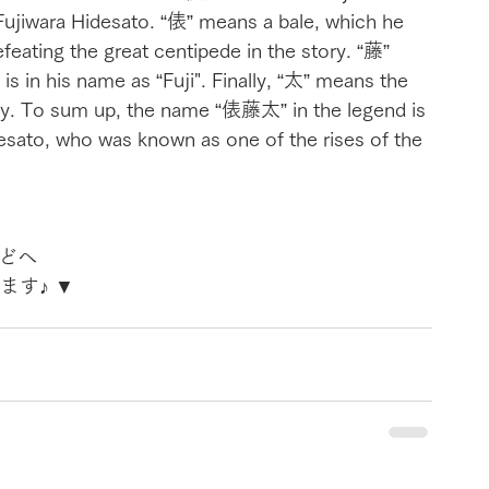
Fujiwara Hidesato. “俵” means a bale, which he 
feating the great centipede in the story. “藤” 
 is in his name as “Fuji". Finally, “太” means the 
ily. To sum up, the name “俵藤太” in the legend is 
esato, who was known as one of the rises of the 
などへ
ます♪ ▼