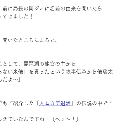
、前に局長の岡ジィに名前の由来を聞いたら
ってきました！
！聞いたところによると、
礼として、琵琶湖の龍宮の主から
らない
米俵
」を貰ったという故事伝承から俵藤太
んだよ～』
でもご紹介した「
大ムカデ退治
」の伝説の中でこ
。
らきていたんですね！（へぇ～！）