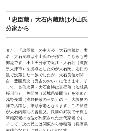
「忠臣蔵」大石内蔵助は小山氏
分家から
また、「忠臣蔵」の主人公・大石内蔵助、実
名・大石良雄は小山氏の子孫で、こちらも秀
郷流です。小山氏分家で近江・大石荘（滋賀
県大津市）を拠点としたのが大石氏。応仁の
乱で没落した一族でしたが、大石良信が関
白・豊臣秀次（秀吉のおい）に仕えます。そ
して、良信次男・大石良勝は真壁藩（茨城県
桜川市）、笠間藩（茨城県笠間市）を治めた
浅野長重（浅野長政の三男）の下、大坂夏の
陣で活躍し、筆頭家老となります。この良勝
が大石内蔵助の曾祖父。良勝の武功で子孫も
筆頭家老の地位が約束された永代家老です。
そして、次の代には関東から赤穂藩（兵庫県
赤穂市など）に移っていくのです。