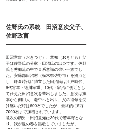
佐野氏の系統　田沼意次父子、
佐野政言
田沼意次（おきつぐ）、意知（おきとも）父
子は佐野氏の分家・田沼氏の出身です。佐野
氏も秀郷流の中で直系意識の強い一族でし
た。安蘇郡田沼村（栃木県佐野市）を拠点と
し、鎌倉時代に独立した田沼氏は江戸時代、
9代将軍・徳川家重、10代・家治に側近とし
て仕えた田沼意次を輩出しました。意次は旗
本から側用人、老中へと出世。父の遺領を受
け継いだ時は600石でしたが、最終的に5万
7000石まで加増されています。
意次の嫡男・田沼意知は30代で若年寄とな
り、我が世の春を謳歌していましたが、