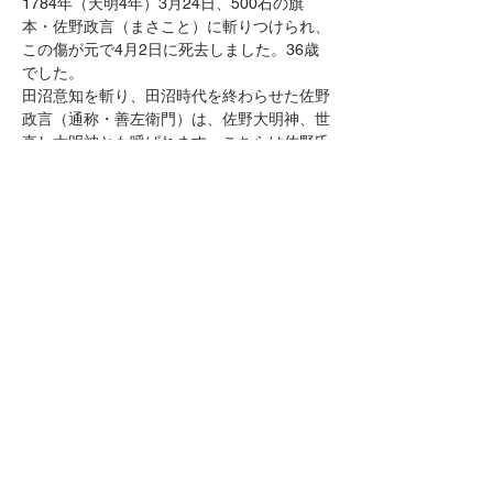
1784年（天明4年）3月24日、500石の旗
本・佐野政言（まさこと）に斬りつけられ、
この傷が元で4月2日に死去しました。36歳
でした。
田沼意知を斬り、田沼時代を終わらせた佐野
政言（通称・善左衛門）は、佐野大明神、世
直し大明神とも呼ばれます。こちらは佐野氏
の出身となります。
佐野氏は戦国時代末期、豊臣秀吉側近・富田
一白（長家）の五男が養子に入り、佐野信吉
と名乗って当主となります。この秀郷の血統
から離れた佐野氏本家とは違い、戦国時代に
は三河に拠点を持っていた佐野氏分家があり
ます。そのうち、徳川家康の祖父・松平清康
に仕えていた佐野与八郎（正安）が佐野政言
の祖先となります。
佐野政言の田沼意知刃傷事件は、系図の貸し
借りが引き金になったとする史料はあります
が、全面的に信じてよいのか分かりません。
前の記事へ
次の記事へ