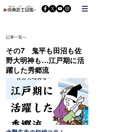
栃木の武将『藤原秀郷』をヒーローにする会が運営する
コミュニティーサイト
記事一覧へ
その7 鬼平も田沼も佐
野大明神も…江戸期に活
躍した秀郷流