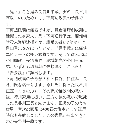
「鬼平」こと鬼の長谷川平蔵、実名・長谷川
宣以（のぶため）は、下河辺政義の子孫で
す。
下河辺政義は無名ですが、鎌倉幕府創成期に
活躍した御家人。兄・下河辺行平は、源頼朝
暗殺未遂犯逮捕とか、謀反の疑いがかかった
畠山重忠をかばったとか、『吾妻鏡』に痛快
エピソードの多い武将です。そして従兄弟は
小山朝政、長沼宗政、結城朝光の小山三兄
弟。いずれも源頼朝の信頼厚く、こちらも
『吾妻鏡』に頻出します。
下河辺政義の子孫が大和・長谷川に住み、長
谷川氏を名乗ります。今川氏に従った長谷川
正宣（まさのぶ）、その孫で桶狭間の戦い
後、徳川家康に従い、三方ヶ原の戦いで戦死
した長谷川正長と続きます。正長の子のうち
次男・宣次の家系は400石の旗本として江戸
時代も存続しました。この家系から出てきた
のが長谷川平蔵です。