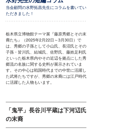
水野先生の短編コラム
当会顧問の水野拓昌先生にコラムを書いてい
ただきました！
栃木県立博物館テーマ展『藤原秀郷とその末
裔たち』（2025年2月22日～3月30日）で
は、秀郷の子孫として小山氏、長沼氏とその
子孫・皆川氏、結城氏、佐野氏、藤姓足利氏
といった栃木県内やその近辺を拠点にした秀
郷流の名族に関する史料が展示されていま
す。その中心は戦国時代までの中世に活躍し
た武将たちですが、秀郷の末裔には江戸時代
に活躍した人物もいます。
「鬼平」長谷川平蔵は下河辺氏
の末裔