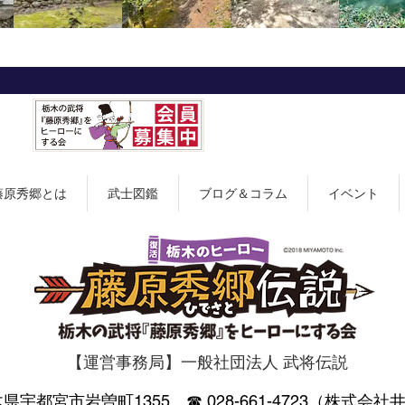
藤原秀郷とは
武士図鑑
ブログ＆コラム
イベント
【運営事務局】一般社団法人 武将伝説
 栃木県宇都宮市岩曽町1355 ☎︎
028-661-4723（株式