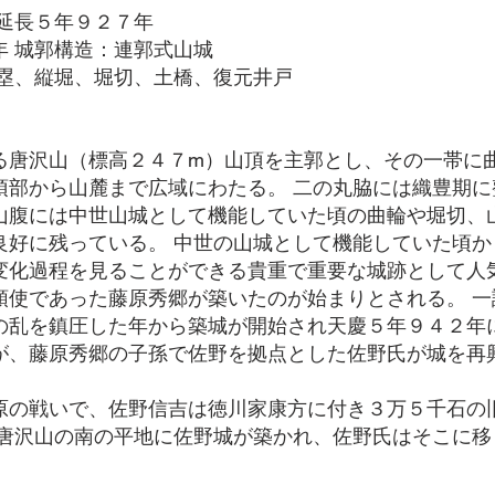
：延長５年９２７年
年 城郭構造：連郭式山城
塁、縦堀、堀切、土橋、復元井戸
る唐沢山（標高２４７m）山頂を主郭とし、その一帯に曲
頂部から山麓まで広域にわたる。 二の丸脇には織豊期
山腹には中世山城として機能していた頃の曲輪や堀切、
良好に残っている。 中世の山城として機能していた頃
変化過程を見ることができる貴重で重要な城跡として人
領使であった藤原秀郷が築いたのが始まりとされる。 
の乱を鎮圧した年から築城が開始され天慶５年９４２年
が、藤原秀郷の子孫で佐野を拠点とした佐野氏が城を再
原の戦いで、佐野信吉は徳川家康方に付き３万５千石の
、唐沢山の南の平地に佐野城が築かれ、佐野氏はそこに