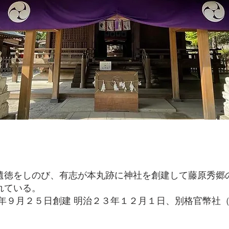
遺徳をしのび、有志が本丸跡に神社を創建して藤原秀郷
れている。
６年９月２５日創建 明治２３年１２月１日、別格官幣社