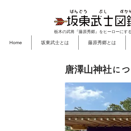
栃木の武将『藤原秀郷』をヒーローにす
Home
坂東武士とは
藤原秀郷とは
唐澤山神社
につ