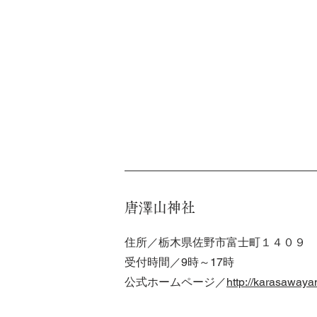
​唐澤山神社
住所／栃木県佐野市富士町１４０９
受付時間／9時～17時
公式ホームページ／
http://karasaway