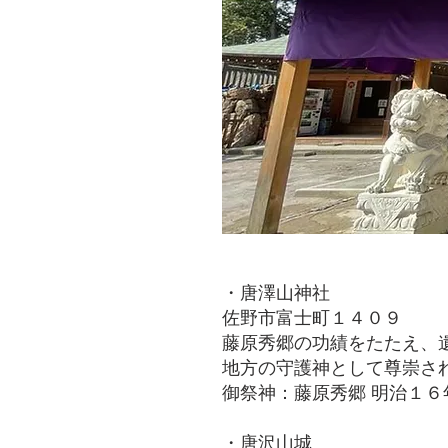
・唐澤山神社
佐野市富士町１４０９
藤原秀郷の功績をたたえ、
地方の守護神として尊崇さ
御祭神：藤原秀郷 明治１
・唐沢山城​