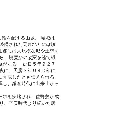
輪を配する山城。 城域は
に整備された関東地方には珍
山麓には大規模な堀や土塁を
から、幾度かの改変を経て織
気がある。 延長５年９２７
一説に、天慶３年９４０年に
に完成したとも伝えられる。
興し、鎌倉時代に出来上がっ
旧領を安堵され、佐野藩が成
移り、平安時代より続いた唐