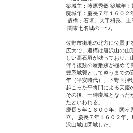
築城主：藤原秀郷 築城年
廃城年：慶長７年１６０２
遺構：石垣、大手枡形、土
関東七名城の一つ。
佐野市街地の北方に位置す
広大で、遺構は唐沢山の山
しい高石垣が残っており、
伴う複数の屋敷跡が極めて
豊系城郭として整うまでの
年（平安時代）、下野国押
起こった平将門による天慶
その後、一時廃城となった
たといわれる。
慶長５年１６００年、関ヶ
立。 慶長７年１６０２年
沢山城は閉城した。