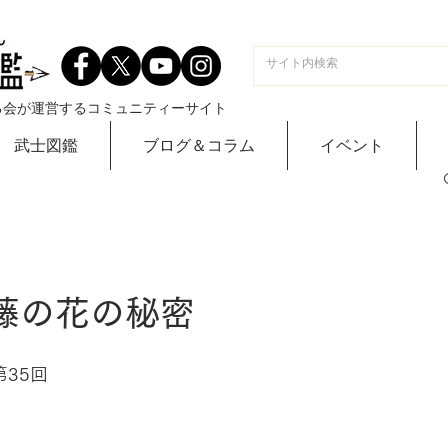
る会が運営するコミュニティーサイト
武士図鑑
ブログ＆コラム
イベント
 藤の花の秘密
35回