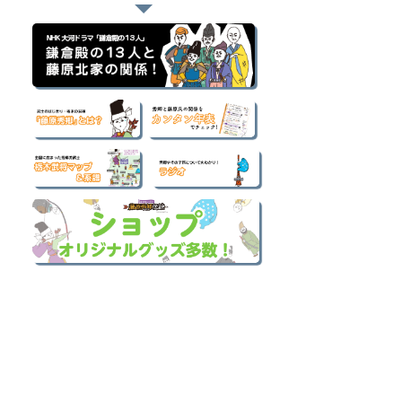
■ カテゴリー別
記事一覧
（421）
421件の記事
はじめての歴史ブログ
（52）
52件の記事
図鑑
（69）
69件の記事
史跡 観光ブログ
（14）
14件の記事