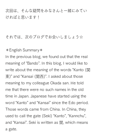
次回は、そんな疑問をみなさんと一緒にみてい
ければと思います！
それでは、次のブログでお会いしましょう☆
＊English Summary＊
In the previous blog, we found out that the real 
meaning of “Bando”. In this blog, I would like to 
write about the meaning of the words “Kanto (関
東)” and “Kansai (関西)”. I asked about those 
meaning to my colleague Okada san. He told 
me that there were no such names in the old 
time in Japan. Japanese have started using the 
word “Kanto” and “Kansai” since the Edo period. 
Those words came from China. In China, they 
used to call the gate (Seki) “Kanto”, “Kannchu”, 
and “Kansai”. Seki is written as 関, which means 
a gate. 