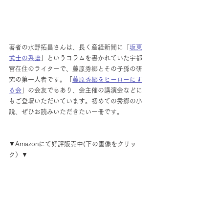
著者の水野拓昌さんは、長く産経新聞に「
坂東
武士の系譜
」というコラムを書かれていた宇都
宮在住のライターで、藤原秀郷とその子孫の研
究の第一人者です。「
藤原秀郷をヒーローにす
る会
」の会友でもあり、会主催の講演会などに
もご登壇いただいています。初めての秀郷の小
説、ぜひお読みいただきたい一冊です。
▼Amazonにて好評販売中(下の画像をクリッ
ク）▼