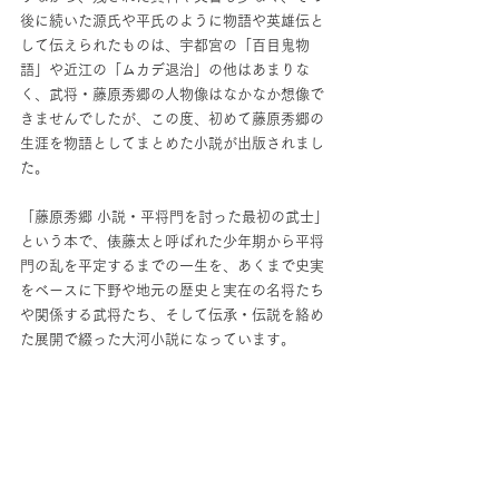
後に続いた源氏や平氏のように物語や英雄伝と
して伝えられたものは、宇都宮の「百目鬼物
語」や近江の「ムカデ退治」の他はあまりな
く、武将・藤原秀郷の人物像はなかなか想像で
きませんでしたが、この度、初めて藤原秀郷の
生涯を物語としてまとめた小説が出版されまし
た。
「藤原秀郷 小説・平将門を討った最初の武士」
という本で、俵藤太と呼ばれた少年期から平将
門の乱を平定するまでの一生を、あくまで史実
をベースに下野や地元の歴史と実在の名将たち
や関係する武将たち、そして伝承・伝説を絡め
た展開で綴った大河小説になっています。