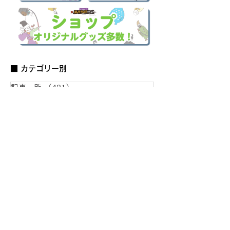
■ カテゴリー別
記事一覧
（421）
421件の記事
はじめての歴史ブログ
（52）
52件の記事
図鑑
（69）
69件の記事
史跡 観光ブログ
（14）
14件の記事
会員活動報告
（14）
14件の記事
お知らせ
（1）
1件の記事
スマホ壁紙プレゼント企画
（1）
1件の記事
当会局長 岡田のコラム
（43）
43件の記事
役員寄稿文
（3）
3件の記事
作家 水野先生のコラム
（58）
58件の記事
代表のイベントレポート
（63）
63件の記事
事務局の歴史コラム
（4）
4件の記事
会員 永島さんのコラム
（17）
17件の記事