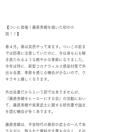
【ついに登場！藤原秀郷を描いた初の小
説！！】
春４月。春は突然やって来ます。ついこの前ま
では防寒に注意していたのに、今は身も心も解
き放たれるような軽やかな季節になりました。
今年は特に、新型コロナウィルス感染対策で外
出も自粛、季節を感じる機会が少ないので、ウ
キウキと嬉しくなります。
外出自粛だからという訳ではありませんが、
「藤原秀郷をヒーローにする会」の活動におい
て、藤原秀郷や坂東武士に関する研究書や論文
を読む機会が多くあります。
藤原秀郷は、平安時代の最初の武士の一人であ
りながら、残された資料や文書も少なく、その