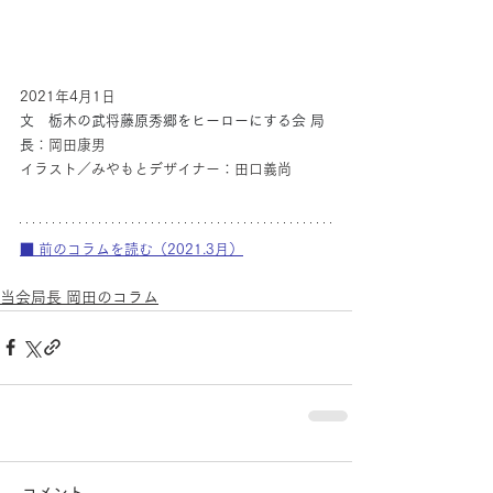
2021年4月1日
文　栃木の武将藤原秀郷をヒーローにする会 局
長
：岡田康男
イラスト／みやもとデザイナー：田口義尚
■ 前のコラムを読む（2021.3月）
当会局長 岡田のコラム
コメント