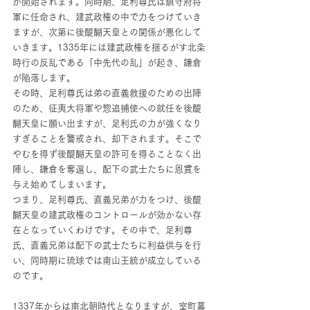
が開始されます。同時期、足利尊氏は鎮守府将
軍に任命され、建武政権の中で力をつけていき
ますが、次第に後醍醐天皇との関係が悪化して
いきます。1335年には建武政権を揺るがす北条
時行の反乱である「中先代の乱」が起き、鎌倉
が陥落します。
その時、足利尊氏は弟の直義救援のための出陣
のため、征夷大将軍や惣追捕使への就任を後醍
醐天皇に願い出ますが、足利氏の力が強くなり
すぎることを警戒され、却下されます。そこで
やむを得ず後醍醐天皇の許可を得ることなく出
陣し、鎌倉を奪還し、配下の武士たちに恩賞を
与え始めてしまいます。
つまり、足利尊氏、直義兄弟が力をつけ、後醍
醐天皇の建武政権のコントロールが効かない存
在となっていくわけです。その中で、足利尊
氏、直義兄弟は配下の武士たちに利益供与を行
い、同時期に琉球では南山王統が成立している
のです。
1337年からは南北朝時代となりますが、室町幕