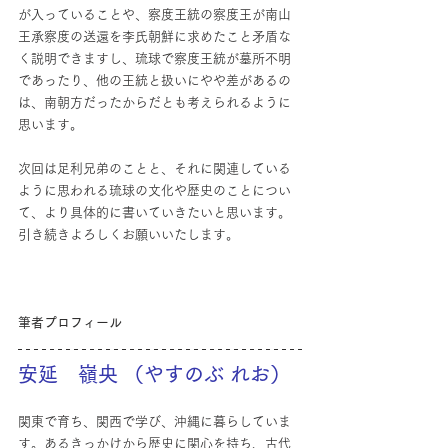
が入っていることや、察度王統の察度王が南山
王承察度の送還を李氏朝鮮に求めたこと矛盾な
く説明できますし、琉球で察度王統が墓所不明
であったり、他の王統と扱いにやや差があるの
は、南朝方だったからだとも考えられるように
思います。
次回は足利兄弟のことと、それに関連している
ように思われる琉球の文化や歴史のことについ
て、より具体的に書いていきたいと思います。
引き続きよろしくお願いいたします。
筆者プロフィール
安延　嶺央 （やすのぶ れお）
関東で育ち、関西で学び、沖縄に暮らしていま
す。あるきっかけから歴史に関心を持ち、古代