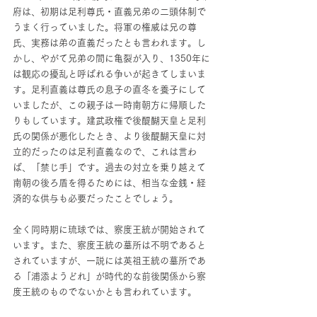
府は、初期は足利尊氏・直義兄弟の二頭体制で
うまく行っていました。将軍の権威は兄の尊
氏、実務は弟の直義だったとも言われます。し
かし、やがて兄弟の間に亀裂が入り、1350年に
は観応の擾乱と呼ばれる争いが起きてしまいま
す。足利直義は尊氏の息子の直冬を養子にして
いましたが、この親子は一時南朝方に帰順した
りもしています。建武政権で後醍醐天皇と足利
氏の関係が悪化したとき、より後醍醐天皇に対
立的だったのは足利直義なので、これは言わ
ば、「禁じ手」です。過去の対立を乗り越えて
南朝の後ろ盾を得るためには、相当な金銭・経
済的な供与も必要だったことでしょう。
全く同時期に琉球では、察度王統が開始されて
います。また、察度王統の墓所は不明であると
されていますが、一説には英祖王統の墓所であ
る「浦添ようどれ」が時代的な前後関係から察
度王統のものでないかとも言われています。