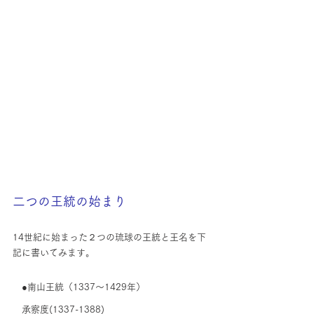
二つの王統の始まり
14世紀に始まった２つの琉球の王統と王名を下
記に書いてみます。
　●南山王統（1337〜1429年）
　承察度(1337-1388)