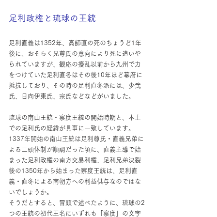
足利政権と琉球の王統
足利直義は1352年、高師直の死のちょうど1年
後に、おそらく兄尊氏の意向により死に追いや
られていますが、観応の擾乱以前から九州で力
をつけていた足利直冬はその後10年ほど幕府に
抵抗しており、その時の足利直冬派には、少弐
氏、日向伊東氏、宗氏などなどがいました。
琉球の南山王統・察度王統の開始時期と、本土
での足利氏の経緯が見事に一致しています。
1337年開始の南山王統は足利尊氏・直義兄弟に
よる二頭体制が順調だった頃に、直義主導で始
まった足利政権の南方交易利権、足利兄弟決裂
後の1350年から始まった察度王統は、足利直
義・直冬による南朝方への利益供与なのではな
いでしょうか。
そうだとすると、冒頭で述べたように、琉球の2
つの王統の初代王名にいずれも「察度」の文字