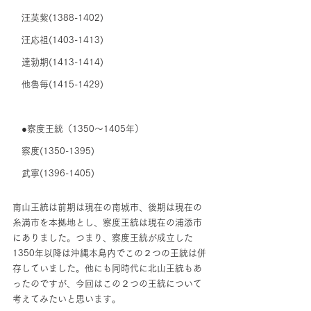
　汪英紫(1388-1402)
　汪応祖(1403-1413)
　達勃期(1413-1414)
　他魯毎(1415-1429)
　●察度王統（1350〜1405年）
　察度(1350-1395)
　武寧(1396-1405)
南山王統は前期は現在の南城市、後期は現在の
糸満市を本拠地とし、察度王統は現在の浦添市
にありました。つまり、察度王統が成立した
1350年以降は沖縄本島内でこの２つの王統は併
存していました。他にも同時代に北山王統もあ
ったのですが、今回はこの２つの王統について
考えてみたいと思います。