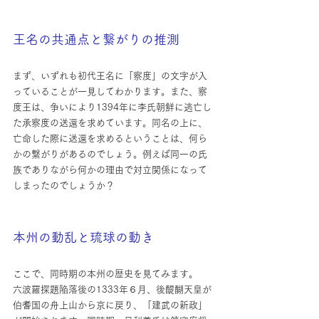
王名の共通点と繋がりの推測
まず、いずれも初代王名に「察度」の文字が入
っていることが一見してわかります。また、察
度王は、争いにより1394年に李氏朝鮮に逃亡し
た承察度の送還を求めています。同名の上に、
亡命した際に送還を求めるということは、何ら
かの繋がりがあるのでしょう。例えば同一の氏
族でありながら何かの理由で対立関係になって
しまったのでしょうか？
本州の動乱と琉球の動き
ここで、同時期の本州の歴史を見てみます。
六波羅探題陥落後の1333年６月、後醍醐天皇が
伯耆国の舟上山から京に戻り、「建武の新政」