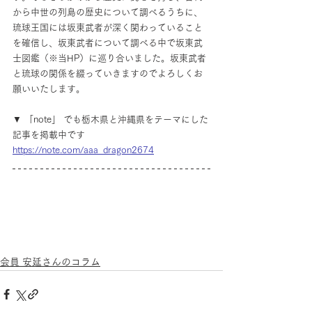
から中世の列島の歴史について調べるうちに、
琉球王国には坂東武者が深く関わっていること
を確信し、坂東武者について調べる中で坂東武
士図鑑（※当HP）に巡り合いました。坂東武者
と琉球の関係を綴っていきますのでよろしくお
願いいたします。
▼ 「note」 でも栃木県と沖縄県をテーマにした
記事を掲載中です
https://note.com/aaa_dragon2674
会員 安延さんのコラム