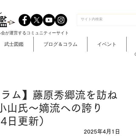
る会が運営するコミュニティーサイト
武士図鑑
ブログ＆コラム
イベント
コラム】藤原秀郷流を訪ね
小山氏～嫡流への誇り
月4日更新）
2025年4月1日