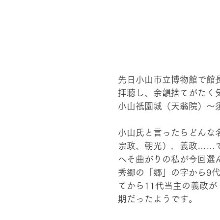
先日小山市立博物館で館
拝聴し、余韻捨てがたく
小山祇園城（天翁院）～
小山氏と言ったらどんな
宗政、朝光），義政……
へそ曲がりの私が今回選
秀郷の「郷」の字から9
てから11代当主の義政が
期だったようです。