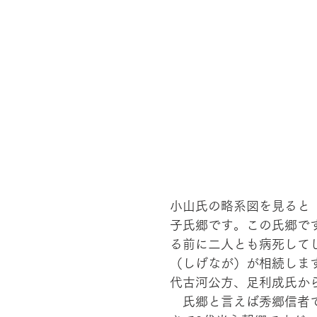
小山氏の略系図を見ると
子氏郷です。この氏郷で
る前に二人とも病死して
（しげなが）が相続しま
代古河公方、足利成氏か
　氏郷と言えば秀郷信者