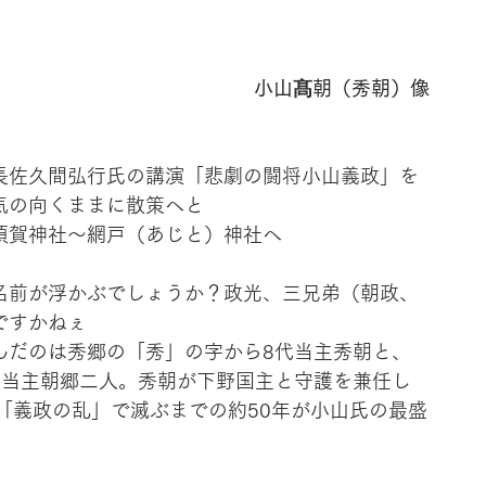
小山髙朝（秀朝）像
長佐久間弘行氏の講演「悲劇の闘将小山義政」を
気の向くままに散策へと
須賀神社～網戸（あじと）神社へ
名前が浮かぶでしょうか？政光、三兄弟（朝政、
ですかねぇ
んだのは秀郷の「秀」の字から8代当主秀朝と、
代当主朝郷二人。秀朝が下野国主と守護を兼任し
「義政の乱」で滅ぶまでの約50年が小山氏の最盛