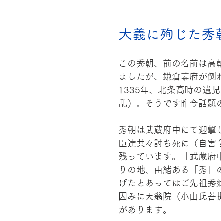
大義に殉じた秀
この秀朝、前の名前は高
ましたが、鎌倉幕府が倒
1335年、北条高時の遺
乱）。そうです昨今話題
秀朝は武蔵府中にて迎撃
臣達共々討ち死に（自害
残っています。「武蔵府
りの地、由緒ある「秀」
げたとあってはご先祖秀
因みに天翁院（小山氏菩
があります。