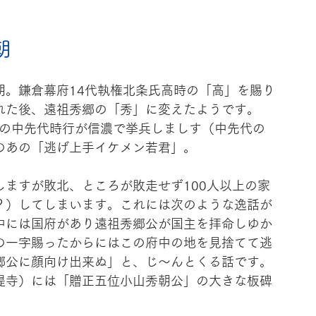
朝
朝。鎌倉幕府14代執権北条氏高時の「高」を賜り
れた後、遠祖秀郷の「秀」に変えたようです。
児の中先代時行が信濃で挙兵しましす（中先代の
のあの「逃げ上手イケメン若君」。
しますが敗北、ところが敗走せず100人以上の家
？）してしまいます。これには次のような逸話が
中には国府があり遠祖秀郷公が国主を拝命しゆか
の一字賜ったからにはこの府中の地を見捨てて逃
郷公に顔向け出来ぬ」と、じ～んとくる話です。
提寺）には「贈正五位小山秀朝公」の大きな板碑