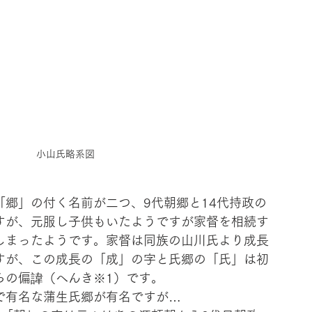
小山氏略系図
「郷」の付く名前が二つ、9代朝郷と14代持政の
すが、元服し子供もいたようですが家督を相続す
しまったようです。家督は同族の山川氏より成長
すが、この成長の「成」の字と氏郷の「氏」は初
らの偏諱（へんき※1）です。
で有名な蒲生氏郷が有名ですが…