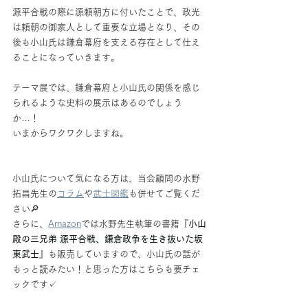
源平合戦の際に源頼朝方に付いたことで、政光
は
頼朝の御家人として重要な立場となり、その
後も
小山氏は鎌倉幕府を支える存在として仕え
ることになっていきます。
テーマ展では、鎌倉幕府と小山氏の関係を感じ
られるような史料の展示はあるのでしょう
か…！
いまからワクワクしますね。
小山氏について気になる方は、当会顧問の水野
拓昌先生の
コラム
や
武士図鑑
も併せてご覧くだ
さい🔎
さらに、
Amazon
では水野先生執筆の書籍『
小山
殿の三兄弟 源平合戦、鎌倉政争を生き抜いた坂
東武士
』も販売していますので、小山氏の話が
もっと読みたい！と思った方はこちらも要チェ
ックです✓