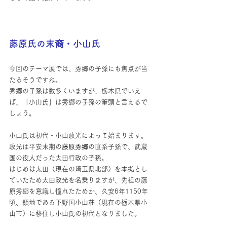
藤原氏の末裔・小山氏
今回のテーマ展では、秀郷の子孫にも焦点が当
たるそうですね。
秀郷の子孫は数多くいますが、栃木県でいえ
ば、「小山氏」は秀郷の子孫の筆頭と言えるで
しょう。
小山氏は初代・小山政光によって始まります。
政光は平安末期の
藤原秀郷
の直系子孫で、武蔵
国の役人だった太田行政の子孫。
はじめは太田（現在の埼玉県北部）を本拠とし
ていたため太田政光を名乗りますが、先祖の藤
原秀郷を意識し憧れたためか、久安6年1150年
頃、領地である下野国小山荘（現在の栃木県小
山市）に移住し小山氏の初代となりました。