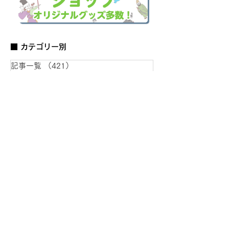
■ カテゴリー別
記事一覧
（421）
421件の記事
はじめての歴史ブログ
（52）
52件の記事
図鑑
（69）
69件の記事
史跡 観光ブログ
（14）
14件の記事
会員活動報告
（14）
14件の記事
お知らせ
（1）
1件の記事
スマホ壁紙プレゼント企画
（1）
1件の記事
当会局長 岡田のコラム
（43）
43件の記事
役員寄稿文
（3）
3件の記事
作家 水野先生のコラム
（58）
58件の記事
代表のイベントレポート
（63）
63件の記事
事務局の歴史コラム
（4）
4件の記事
会員 永島さんのコラム
（17）
17件の記事
会員 安延さんのコラム
（20）
20件の記事
会員 戸室さんのコラム
（4）
4件の記事