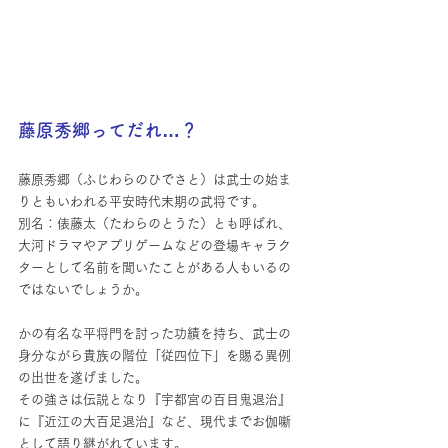
藤原秀郷ってだれ…？
藤原秀郷（ふじわらのひでさと）は武士の始ま
りともいわれる平安時代末期の武将です。
別名：俵藤太（たわらのとうた）とも呼ばれ、
大河ドラマやアプリゲームなどの登場キャラク
ターとして名前を聞いたことがある人もいるの
ではないでしょうか。
かの有名な平将門を討った功績を持ち、武士の
身分ながら貴族の階位「従四位下」を賜る異例
の出世を遂げました。
その強さは伝説となり『宇都宮の百目鬼退治』
に『近江の大百足退治』など、現代までお伽噺
として語り継がれています。　　