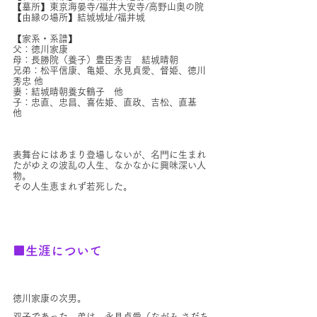
【墓所】東京海晏寺/福井大安寺/高野山奥の院
【由縁の場所】結城城址/福井城
【家系・系譜】
父：徳川家康　　
母：長勝院（養子）豊臣秀吉　結城晴朝
兄弟：松平信康、亀姫、永見貞愛、督姫、徳川
秀忠 他
妻：結城晴朝養女鶴子　他
子：忠直、忠昌、喜佐姫、直政、吉松、直基　
他
表舞台にはあまり登場しないが、名門に生まれ
たがゆえの波乱の人生、なかなかに興味深い人
物。
その人生恵まれず若死した。
■生涯について
徳川家康の次男。
双子であった。弟は、永見貞愛（ながみ さだち