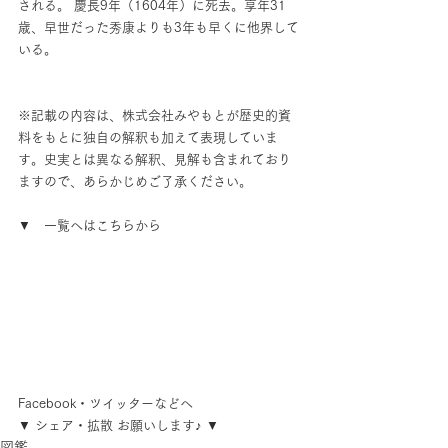
される。 慶長9年（1604年）に死去。享年31
歳、早世だった秀康よりも3年も早くに他界して
いる。
※記載の内容は、株式会社みやもとが歴史的資
料をもとに独自の解釈も加えて表現していま
す。史実とは異なる解釈、見解も含まれており
ますので、あらかじめご了承ください。
▼　一覧へはこちらから
Facebook・ツイッターなどへ
▼ シェア・拡散 お願いします♪ ▼
図鑑