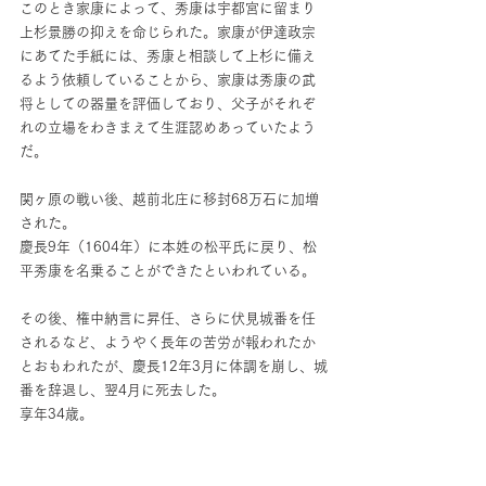
このとき家康によって、秀康は宇都宮に留まり
上杉景勝の抑えを命じられた。家康が伊達政宗
にあてた手紙には、秀康と相談して上杉に備え
るよう依頼していることから、家康は秀康の武
将としての器量を評価しており、父子がそれぞ
れの立場をわきまえて生涯認めあっていたよう
だ。
関ヶ原の戦い後、越前北庄に移封68万石に加増
された。
慶長9年（1604年）に本姓の松平氏に戻り、松
平秀康を名乗ることができたといわれている。
その後、権中納言に昇任、さらに伏見城番を任
されるなど、ようやく長年の苦労が報われたか
とおもわれたが、慶長12年3月に体調を崩し、城
番を辞退し、翌4月に死去した。
享年34歳。