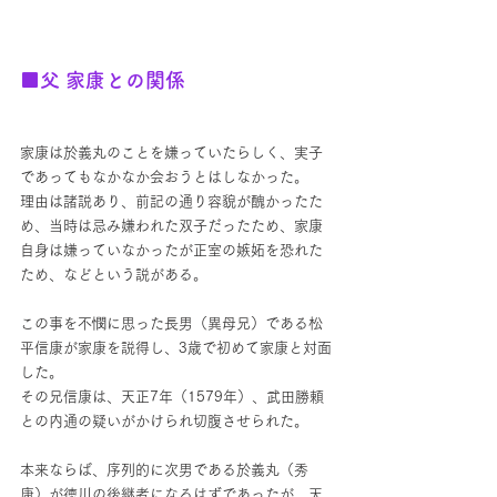
■父 家康との関係
家康は於義丸のことを嫌っていたらしく、実子
であってもなかなか会おうとはしなかった。
理由は諸説あり、前記の通り容貌が醜かったた
め、当時は忌み嫌われた双子だったため、家康
自身は嫌っていなかったが正室の嫉妬を恐れた
ため、などという説がある。
この事を不憫に思った長男（異母兄）である松
平信康が家康を説得し、3歳で初めて家康と対面
した。
その兄信康は、天正7年（1579年）、武田勝頼
との内通の疑いがかけられ切腹させられた。
本来ならば、序列的に次男である於義丸（秀
康）が徳川の後継者になるはずであったが、天