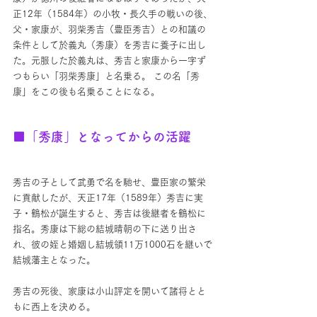
正12年（1584年）の小牧・長久手の戦いの後、
父・家康が、羽柴秀吉（豊臣秀吉）との和議の
条件として於義丸（秀康）を秀吉に養子に出し
た。元服した於義丸は、秀吉と家康から一字ず
つもらい「羽柴秀康」と名乗る。 この名「秀
康」をこの後も名乗ることになる。
■「秀康」となってからの活躍
秀吉の子として武勇で名を馳せ、豊臣家の繁栄
に貢献したが、天正17年（1589年）秀吉に実
子・鶴松が誕生すると、秀吉は後継者を鶴松に
指名。秀康は下総の結城晴朝の下に送り出さ
れ、彼の姪と婚姻し結城領11万1000石を継いで
結城藩主となった。
秀吉の死後、家康は小山評定を開いて諸将とと
もに西上を決める。