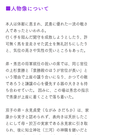
■人物像について
本人は体躯に恵まれ、武勇に優れた一流の戦さ
人であったといわれる。
行く手を阻んだ関守を成敗しようとしたり、許
可無く馬を並走させた武士を無礼討ちにしたり
と、気位の高さや気性の荒いところもあった。
弟・秀忠の将軍就任の祝いの席では、同じ官位
の上杉景勝と「景勝殿のほうが官位が長い」と
いう理由で上座の譲り合いになり、かつての敵
であろうと謙譲の心を優先する器の大きさも持
ち合わせていた。 因みに、この場は秀忠の指示
で秀康が上座に着くことで落ち着いた。
双子の弟・永見貞愛（ながみ さだちか）は、家
康から実子と認められず、表向きは夭折したこ
とにして母・於万の実家である永見家に引き取
られ、後に知立神社（三河）の神職を継いだと