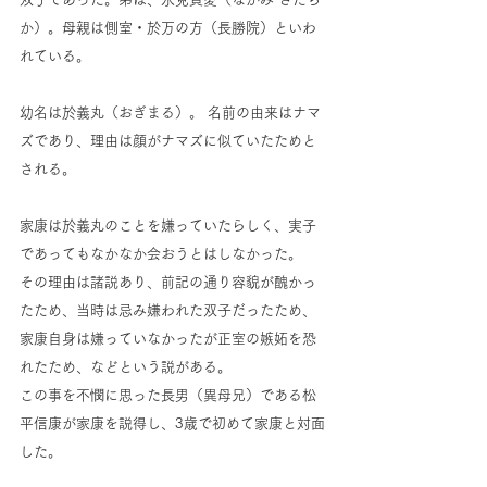
か）。母親は側室・於万の方（長勝院）といわ
れている。 
幼名は於義丸（おぎまる）。 名前の由来はナマ
ズであり、理由は顔がナマズに似ていたためと
される。 
家康は於義丸のことを嫌っていたらしく、実子
であってもなかなか会おうとはしなかった。 
その理由は諸説あり、前記の通り容貌が醜かっ
たため、当時は忌み嫌われた双子だったため、
家康自身は嫌っていなかったが正室の嫉妬を恐
れたため、などという説がある。
この事を不憫に思った長男（異母兄）である松
平信康が家康を説得し、3歳で初めて家康と対面
した。 