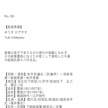
No. 60
【結城秀康】
ゆうき ひでやす
Yuki Hideyasu
家康の息子でありながら徳川の後継になれず、
その結果豊臣に仕えたが若くして病死した不運
の結城氏第十八代当主。
【別称・通称】松平於義丸（於義伊）〜羽柴秀
康〜結城秀康〜松平秀康
【官位】従五位下侍従/三河守/従四位下　正三
位　贈正二位
【没年】慶長1年(1607年)
【没年】慶長21年(1607年)
【時代】戦国時代〜江戸時代
【氏族・血族】徳川氏/羽柴氏/結城氏/越前松平
氏（福井藩主）
【在所・所領】下総結城藩/越前北ノ庄藩