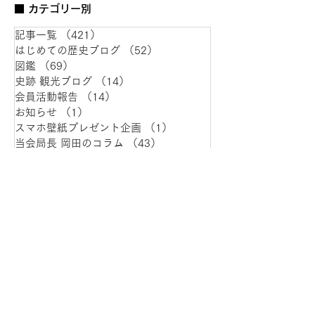
■ カテゴリー別
記事一覧
（421）
421件の記事
はじめての歴史ブログ
（52）
52件の記事
図鑑
（69）
69件の記事
史跡 観光ブログ
（14）
14件の記事
会員活動報告
（14）
14件の記事
お知らせ
（1）
1件の記事
スマホ壁紙プレゼント企画
（1）
1件の記事
当会局長 岡田のコラム
（43）
43件の記事
役員寄稿文
（3）
3件の記事
作家 水野先生のコラム
（58）
58件の記事
代表のイベントレポート
（63）
63件の記事
事務局の歴史コラム
（4）
4件の記事
会員 永島さんのコラム
（17）
17件の記事
会員 安延さんのコラム
（20）
20件の記事
会員 戸室さんのコラム
（4）
4件の記事
皆川歴史研究会発足
（7）
7件の記事
会員 寺内さんのコラム
（1）
1件の記事
■ 最新記事