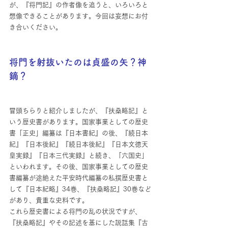
が、『将門記』の作者像を追うと、いろいろと
想像できることがあります。今回は妄想にお付
き合いください。
将門を射抜いたのは貞盛の矢？神
鏑？
冒頭ちらりと紹介しましたが、『扶桑略記』と
いう歴史書があります。国家事業としての歴史
書「正史」編纂は『日本書紀』の後、『続日本
紀』『日本後紀』『続日本後紀』『日本文徳天
皇実録』『日本三代実録』と続き、「六国史」
といわれます。その後、国家事業としての歴史
書編纂が途絶えた平安時代編纂の私撰歴史書と
して『日本紀略』34巻、『扶桑略記』30巻など
があり、貴重な史料です。
これら歴史書による将門の乱の状況ですが、
『扶桑略記』やその記述を基にした説話集『古