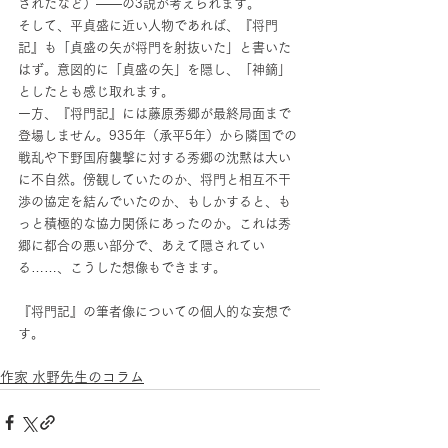
されたなど）――の3説が考えられます。
そして、平貞盛に近い人物であれば、『将門
記』も「貞盛の矢が将門を射抜いた」と書いた
はず。意図的に「貞盛の矢」を隠し、「神鏑」
としたとも感じ取れます。
一方、『将門記』には藤原秀郷が最終局面まで
登場しません。935年（承平5年）から隣国での
戦乱や下野国府襲撃に対する秀郷の沈黙は大い
に不自然。傍観していたのか、将門と相互不干
渉の協定を結んでいたのか、もしかすると、も
っと積極的な協力関係にあったのか。これは秀
郷に都合の悪い部分で、あえて隠されてい
る……、こうした想像もできます。
『将門記』の筆者像についての個人的な妄想で
す。
作家 水野先生のコラム