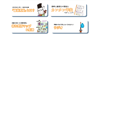
■ カテゴリー別
記事一覧
（421）
421件の記事
はじめての歴史ブログ
（52）
52件の記事
図鑑
（69）
69件の記事
史跡 観光ブログ
（14）
14件の記事
会員活動報告
（14）
14件の記事
お知らせ
（1）
1件の記事
スマホ壁紙プレゼント企画
（1）
1件の記事
当会局長 岡田のコラム
（43）
43件の記事