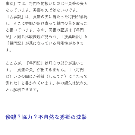
事談』では、将門を射抜いたのは平貞盛の矢と
なっています。秀郷の矢ではないのです。
『古事談』は、貞盛の矢に当たった将門が落馬
し、そこに秀郷が駆け寄って将門の首を取った
と書いています。なお、同書の記述は『将門
記』と同じ比喩表現が見られ、『扶桑略記』も
『将門記』が基になっている可能性がありま
す。
ところが、『将門記』は肝心の部分が違いま
す。「貞盛の矢」が出てきません。「（将門
は）いつの間にか神鏑（しんてき）に当たって
倒れた」と書かれています。神の鏑矢は流れ矢
とも解釈できます。
傍観？協力？不自然な秀郷の沈黙