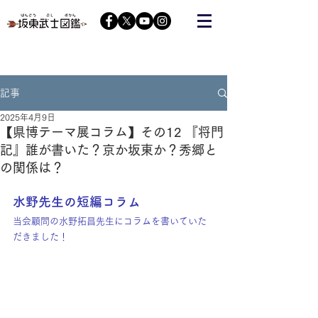
栃木の武将『藤原秀郷』をヒーローにする会が運営する
コミュニティーサイト
記事
2025年4月9日
【県博テーマ展コラム】その12 『将門
記』誰が書いた？京か坂東か？秀郷と
の関係は？
水野先生の短編コラム
当会顧問の水野拓昌先生にコラムを書いていた
だきました！