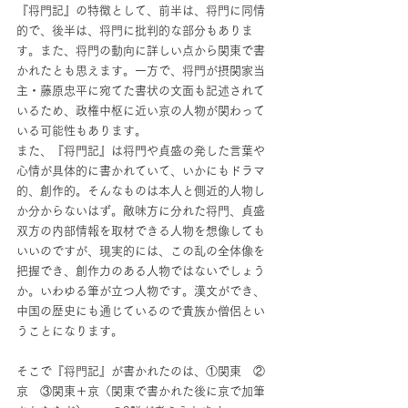
『将門記』の特徴として、前半は、将門に同情
的で、後半は、将門に批判的な部分もありま
す。また、将門の動向に詳しい点から関東で書
かれたとも思えます。一方で、将門が摂関家当
主・藤原忠平に宛てた書状の文面も記述されて
いるため、政権中枢に近い京の人物が関わって
いる可能性もあります。
また、『将門記』は将門や貞盛の発した言葉や
心情が具体的に書かれていて、いかにもドラマ
的、創作的。そんなものは本人と側近的人物し
か分からないはず。敵味方に分れた将門、貞盛
双方の内部情報を取材できる人物を想像しても
いいのですが、現実的には、この乱の全体像を
把握でき、創作力のある人物ではないでしょう
か。いわゆる筆が立つ人物です。漢文ができ、
中国の歴史にも通じているので貴族か僧侶とい
うことになります。
そこで『将門記』が書かれたのは、①関東　②
京　③関東＋京（関東で書かれた後に京で加筆