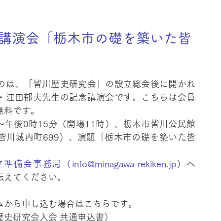
の講演会「栃木市の礎を築いた皆
のは、「皆川歴史研究会」の設立総会後に開かれ
・江田郁夫先生の記念講演会です。こちらは会員
無料です。
分～午後0時15分（開場11時）、栃木市皆川公民館
皆川城内町699）、演題「栃木市の礎を築いた皆
務局（info@minagawa-rekiken.jp
）へ
伝えてください。
ムから申し込む場合はこちらです。
歴史研究会入会 共通申込書）