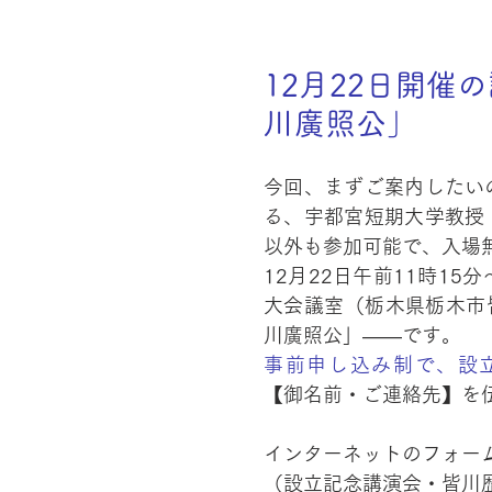
12月22日開催
川廣照公」
今回、まずご案内したい
る、宇都宮短期大学教授
以外も参加可能で、入場
12月22日午前11時15
大会議室（栃木県栃木市
川廣照公」――です。
事前申し込み制で、設立準備会事
【御名前・ご連絡先】を
インターネットのフォー
（設立記念講演会・皆川