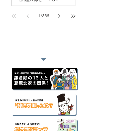
社」
4 日前
1
/
366
おすすめページ