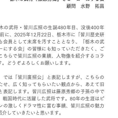
顧問　水野　拓昌
の武将・皆川広照の生誕480年目、没後400年
前に、2025年12月22日、栃木市に「皆川歴史研
も会員として末席を汚すこととなり、「栃木の武
ーにする会」の皆様にも知っていただきたく、ご
こちらで皆川広照の業績、人物像を紹介するコラ
す。どうぞよろしくお願いします。
」では「皆川廣照公」と表記しますが、こちらの
たせ、広く知ってもらいたい観点から、あえて旧
と表記します。皆川広照は藤原秀郷の子孫の中で
、戦国時代に活躍した武将です。80年の生涯はピ
ンの激しくドラマ性に富む事績、皆川広照の魅力
紹介していきたいと思います。