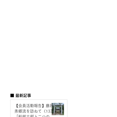
■ 最新記事
【会員活動報告】藤原
秀郷流を訪ねて《13》
「船越六郎と二つの神