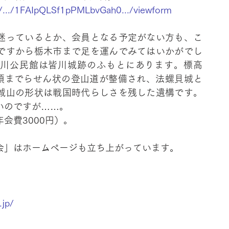
m/.../1FAIpQLSf1pPMLbvGah0.../viewform
迷っているとか、会員となる予定がない方も、こ
ですから栃木市まで足を運んでみてはいかがでし
川公民館は皆川城跡のふもとにあります。標高
山頂までらせん状の登山道が整備され、法螺貝城と
城山の形状は戦国時代らしさを残した遺構です。
いのですが……。
会費3000円）。
会」はホームページも立ち上がっています。
.jp/