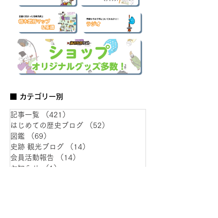
■ カテゴリー別
記事一覧
（421）
421件の記事
はじめての歴史ブログ
（52）
52件の記事
図鑑
（69）
69件の記事
史跡 観光ブログ
（14）
14件の記事
会員活動報告
（14）
14件の記事
お知らせ
（1）
1件の記事
スマホ壁紙プレゼント企画
（1）
1件の記事
当会局長 岡田のコラム
（43）
43件の記事
役員寄稿文
（3）
3件の記事
作家 水野先生のコラム
（58）
58件の記事