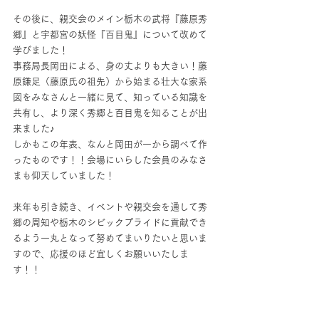
その後に、親交会のメイン栃木の武将『藤原秀
郷』と宇都宮の妖怪『百目鬼』について改めて
学びました！
事務局長岡田による、身の丈よりも大きい！藤
原鎌足（藤原氏の祖先）から始まる壮大な家系
図をみなさんと一緒に見て、知っている知識を
共有し、より深く秀郷と百目鬼を知ることが出
来ました♪
しかもこの年表、なんと岡田が一から調べて作
ったものです！！会場にいらした会員のみなさ
まも仰天していました！
来年も引き続き、イベントや親交会を通して秀
郷の周知や栃木のシビックプライドに貢献でき
るよう一丸となって努めてまいりたいと思いま
すので、応援のほど宜しくお願いいたしま
す！！