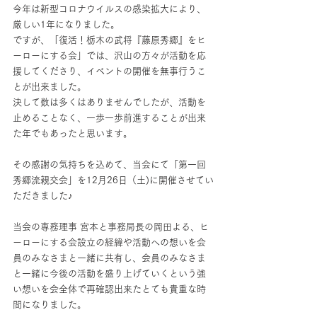
今年は新型コロナウイルスの感染拡大により、
厳しい1年になりました。
ですが、「復活！栃木の武将『藤原秀郷』をヒ
ーローにする会」では、沢山の方々が活動を応
援してくださり、イベントの開催を無事行うこ
とが出来ました。
決して数は多くはありませんでしたが、活動を
止めることなく、一歩一歩前進することが出来
た年でもあったと思います。
その感謝の気持ちを込めて、当会にて「第一回 
秀郷流親交会」を12月26日（土)に開催させてい
ただきました♪
当会の専務理事 宮本と事務局長の岡田よる、ヒ
ーローにする会設立の経緯や活動への想いを会
員のみなさまと一緒に共有し、会員のみなさま
と一緒に今後の活動を盛り上げていくという強
い想いを会全体で再確認出来たとても貴重な時
間になりました。