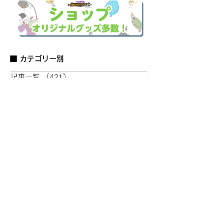
■ カテゴリー別
記事一覧
（421）
421件の記事
はじめての歴史ブログ
（52）
52件の記事
図鑑
（69）
69件の記事
史跡 観光ブログ
（14）
14件の記事
会員活動報告
（14）
14件の記事
お知らせ
（1）
1件の記事
スマホ壁紙プレゼント企画
（1）
1件の記事
当会局長 岡田のコラム
（43）
43件の記事
役員寄稿文
（3）
3件の記事
作家 水野先生のコラム
（58）
58件の記事
代表のイベントレポート
（63）
63件の記事
事務局の歴史コラム
（4）
4件の記事
会員 永島さんのコラム
（17）
17件の記事
会員 安延さんのコラム
（20）
20件の記事