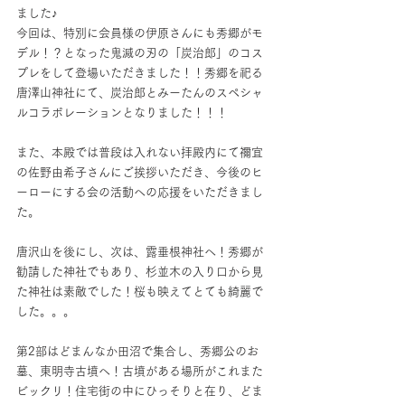
ました♪
今回は、特別に会員様の伊原さんにも秀郷がモ
デル！？となった鬼滅の刃の「炭治郎」のコス
プレをして登場いただきました！！秀郷を祀る
唐澤山神社にて、炭治郎とみーたんのスペシャ
ルコラボレーションとなりました！！！
また、本殿では普段は入れない拝殿内にて禰宜
の佐野由希子さんにご挨拶いただき、今後のヒ
ーローにする会の活動への応援をいただきまし
た。
唐沢山を後にし、次は、露垂根神社へ！秀郷が
勧請した神社でもあり、杉並木の入り口から見
た神社は素敵でした！桜も映えてとても綺麗で
した。。。
第2部はどまんなか田沼で集合し、秀郷公のお
墓、東明寺古墳へ！古墳がある場所がこれまた
ビックリ！住宅街の中にひっそりと在り、どま