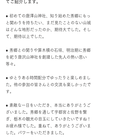
てご紹介します。
​● 初めての唐澤山神社、知り始めた秀郷にもっ
と関わりを持ちたい、まだ見たことのない山城
はどんな地形だったのか、期待大でした。そし
て、期待以上でした。
● 秀郷との関りや算木積の石垣、明治期に秀郷
を祀り唐沢山神社を創建した先人の熱い思い
等々。
● ゆとりある時間配分でゆったりと楽しめまし
た。他の参加の皆さんとの交流も楽しかったで
す。
​● 素敵な一日をいただき、本当にありがとうご
ざいました。秀郷を通して宇都宮と佐野を繋
ぎ、栃木の観光の目玉にしていきたいですね！ 
お疲れ様でした。重ねて、ありがとうございま
した。パワーをいただきました。