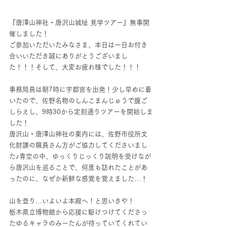
『唐澤山神社・唐沢山城址 見学ツアー』無事開
催しました！
ご参加いただいたみなさま、本日は一日お付き
合いいただき誠にありがとうございまし
た！！！そして、大変お疲れ様でした！！！
事務局員は朝7時に宇都宮を出発！少し早めに着
いたので、佐野名物のしんこまんじゅうで腹ご
しらえし、9時30から定刻通りツアーを開始しま
した！
唐沢山・唐澤山神社の案内には、佐野市役所文
化財課の職員さん方がご協力してくださいまし
た♪青空の中、ゆっくりじっくり説明を受けなが
ら唐沢山を巡ることで、何度も訪れたことがあ
ったのに、なぜか新鮮な感覚を覚えました…！
山を登り…いよいよ本殿へ！と思いきや！
栃木県立博物館から応援に駆けつけてくださっ
たゆるキャラのみーたんが待っていてくれてい