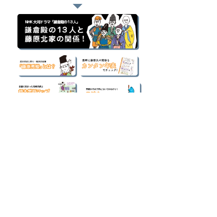
■ カテゴリー別
記事一覧
（421）
421件の記事
はじめての歴史ブログ
（52）
52件の記事
図鑑
（69）
69件の記事
史跡 観光ブログ
（14）
14件の記事