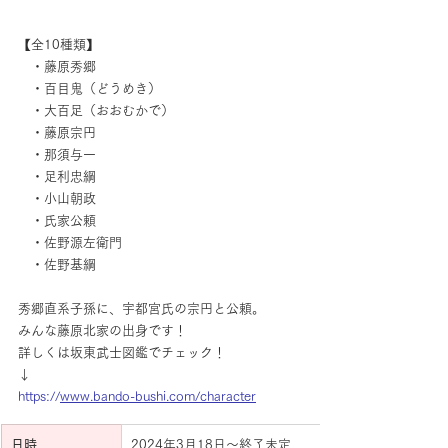
【全10種類】
　・藤原秀郷
　・百目鬼（どうめき）
　・大百足（おおむかで）
　・藤原宗円
　・那須与一
　・足利忠綱
　・小山朝政
　・氏家公頼
　・佐野源左衛門
　・佐野基綱
秀郷直系子孫に、宇都宮氏の宗円と公頼。
みんな藤原北家の出身です！
詳しくは坂東武士図鑑でチェック！
↓
https://
www.bando-bushi.com/character
日時
2024年3月18日〜終了未定