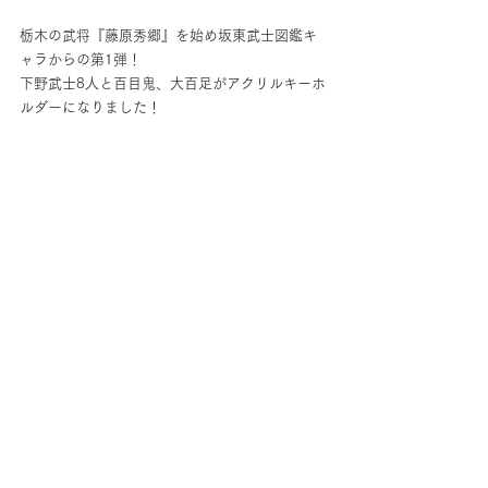
栃木の武将『藤原秀郷』を始め坂東武士図鑑キ
ャラからの第1弾！
下野武士8人と百目鬼、大百足がアクリルキーホ
ルダーになりました！