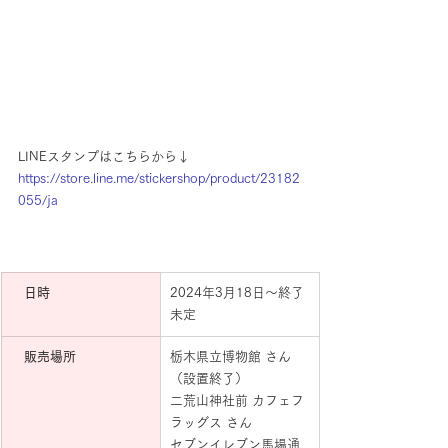
LINEスタンプはこちらから↓
https://store.line.me/stickershop/product/23182
055/ja
　日時
2024年3月18日〜終了
未定
　販売場所
栃木県立博物館 さん
（設置終了）
二荒山神社前 カフェフ
ラッグス さん
セブンイレブン馬場通