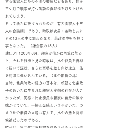
する御家人たちの不満の蓄積などもあり、僅か
三ケ月で頼家が持つ訴訟の直裁権を取り上げら
れてしまう。
そして新たに設けられたのが「有力御家人十三
人の合議制」であり、時政は次男・義時と共に
その13人の中に加わるなど、幕政の中枢を担う
事となった。 （鎌倉殿の13人）
建仁3年1203年8月、頼家が俄かに危篤に陥る
と、それを好機と見た時政は、比企能員を自邸
に招いて謀殺、さらに軍勢を差し向け比企一族
を討滅に追い込んでいる。（比企能員の乱）
当時、北条時政の権力の基本は、頼朝と北条政
子のあいだに生まれた頼家と実朝の存在が大き
かったが、同様に比企能員も頼家に自分の娘を
嫁がせていて、一幡と公暁という子がいた。つ
まり比企能員の立場も有力で、比企の孫も将軍
候補だったのである。
時政は、第二代将軍頼家をやめさせると伊豆修