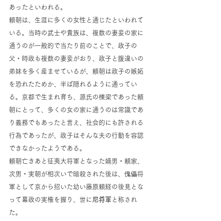
あったといわれる。
頼朝は、生涯に多くの女性と通じたといわれて
いる。当時の武士や貴族は、複数の妻妾の家に
通うのが一般的で当たり前のことで、政子の
父・時政も複数の妻妾がおり、政子と腹違いの
弟妹を多く産ませているが、頼朝は政子の嫉妬
を恐れたためか、半ば隠れるように通ってい
る。京都で生まれ育ち、源氏の棟梁であった頼
朝にとって、多くの女の家に通うのは常識であ
り義務でもあったと言え、社会的にも許される
行為であったが、政子はそんな夫の行動を容認
できなかったようである。
頼朝亡きあと征夷大将軍となった嫡男・頼家、
次男・実朝が相次いで暗殺された後は、傀儡将
軍として京から招いた幼い藤原頼経の後見とな
って幕政の実権を握り、世に
尼将軍
と称され
た。