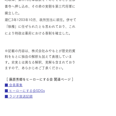
善寺へ押し込め、その弟の実朝を第三代将軍に
擁立した。 
建仁3年1203年10月、政所別当に就任。併せて
「執権」に任ぜられたとも言われており、これ
により時政は幕府における専制を確立した。
※記載の内容は、株式会社みやもとが歴史的資
料をもとに独自の解釈も加えて表現していま
す。史実とは異なる解釈、見解も含まれており
ますので、あらかじめご了承ください。
［ 藤原秀郷をヒーローにする会 関連ページ ］ 
■ 会員募集
■ ヒーローにする会SDGs
■ ラジオ放送記録