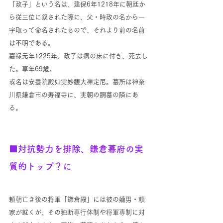
「政子」という名は、建保6年1218年に朝廷か
ら従三位に叙された際に、父・時政の名から一
字取って命名されたもので、それより前の名前
は不明である。
嘉禄元年1225年、政子は病の床に付き、死去し
た。享年69歳。
戒名は安養院殿如実妙観大禅定尼。墓所は神奈
川県鎌倉市の寿福寺に、実朝の胴墓の隣にあ
る。
■対抗勢力を排除、鎌倉幕府の実
質的トップ？に
頼朝亡き後の将軍「鎌倉殿」には彼の嫡男・頼
家が就くが、その独断専行体制や将軍専制に対