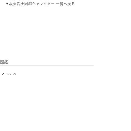
▼坂東武士図鑑キャラクター 一覧へ戻る
図鑑
コメント