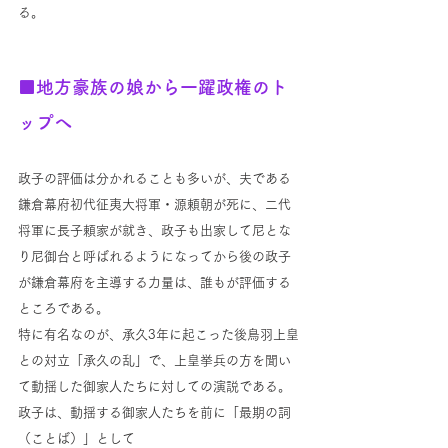
る。
■地方豪族の娘から一躍政権のト
ップへ
政子の評価は分かれることも多いが、夫である
鎌倉幕府初代征夷大将軍・源頼朝が死に、二代
将軍に長子頼家が就き、政子も出家して尼とな
り尼御台と呼ばれるようになってから後の政子
が鎌倉幕府を主導する力量は、誰もが評価する
ところである。
特に有名なのが、承久3年に起こった後鳥羽上皇
との対立「承久の乱」で、上皇挙兵の方を聞い
て動揺した御家人たちに対しての演説である。
政子は、動揺する御家人たちを前に「最期の詞
（ことば）」として