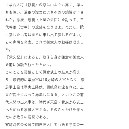
「故右大将（頼朝）の恩は山よりも高く、海よ
りも深い、逆臣の讒言により不義の綸旨が下さ
れた。秀康、胤義（上皇の近臣）を討って、三
代将軍（実朝）の遺跡を全うせよ。ただし、院
に参じたい者は直ちに申し出て参じるがよい」
との声明を発表。これで御家人の動揺は収まっ
た。
『承久記』によると、政子自身が鎌倉の御家人
を前に演説を行ったという。
このことを契機として鎌倉武士の結束が高ま
り、最終的に幕府軍は19万騎の大軍となり、後
鳥羽上皇は事実上降伏、隠岐島に流された。上
皇が武士によって島流しになる、というこの前
代未聞の出来事は、時代が天皇・貴族から武士
へと変わる象徴と言える。そのきっかけを作っ
たのが政子の演説である。
室町時代の公卿で関白左大臣でもある学者の一