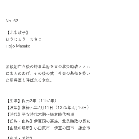
No. 62
【北条政子】
ほうじょう　まさこ　
Hojo Masako
源頼朝亡き後の鎌倉幕府を父の北条時政ととも
にまとめあげ、その後の武士社会の基盤を築い
た尼将軍と呼ばれる女傑。
【生年】保元2年（1157年） 
【没年】嘉禄元年7月11日（1225年8月16日）
【時代】平安時代末期〜鎌倉時代初期
【氏族・血族】伊豆国の豪族、北条時政の長女
【由縁の場所】小田原市　伊豆の国市　鎌倉市
【家系・系譜】