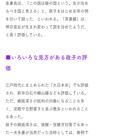
条兼良は、「この国は姫の国という。女が治め
るべき国と言える」と、政子をはじめ女帝の例
を引いて語った、といわれる。「吾妻鏡」は、
神功皇后が生まれ変わって国を治めたようだ、
と高く評価している。
■いろいろな見方がある政子の評
価
江戸時代にまとめられた「大日本史」でも評価
され、新井白石や頼山陽なども評価している。
ただ、嫉妬深さが批判の対象になることも多
く、淀殿や日野富子と並ぶ悪女といわれること
もあった。
政子の嫉妬深さは、後継・世継ぎ対策でもあっ
た一夫多妻が当然だった当時としては、異例で