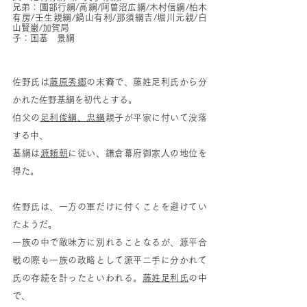
兄弟：園部行綱/高綱/阿曽沼広綱/木村信綱/柏木
有房/壬生親綱/鍋山有利/那須綱吉/堀川元親/白
山賢巌/加賀局
子：国基　景綱
佐野氏は
藤原秀郷
の末裔で、藤姓足利氏から分
かれた佐野基綱を初代とする。
伯父の
足利俊綱
、
忠綱
親子が平家に付いて没落
する中、
基綱は
源頼朝
に従い、鎌倉幕府御家人の地位を
得た。
佐野氏は、一方の軍だけに付くことを避けてい
たようだ。
一族の中で敵味方に別れることなるが、源平合
戦の際も一族の政略として源平二手に分かれて
氏の存続を計ったといわれる。
藤姓足利氏
の中
で、