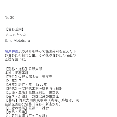
No.30
【佐野基綱】
 さのもとつな
Sano Mototsuna
藤原秀郷
流の誇りを持って鎌倉幕府を支えた下
野佐野氏の初代当主。その後の佐野氏の隆盛の
基礎を築いた。
【別称・通称】佐野太郎　　
本姓：足利基綱
【官位】佐野太郎太夫　安房守
【生年】？
【没年】暦仁元年　1238年
【時代】平安時代末期〜鎌倉時代初期
【氏族・血族】藤姓足利氏　佐野氏
【在所・所領】下野国安蘇郡佐野庄
【墓所】清水大同山東明寺（廃寺。跡地は、現
在藤原秀郷公墳墓（佐野市新吉水町）
【由縁の場所】佐野市　鎌倉
【家系・系譜】
父：足利有綱（戸矢子有綱）