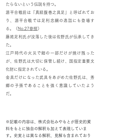
たらないという伝説を持つ。
源平合戦前は「真経腹巻之具足」と呼ばれてお
り、源平合戦では足利忠綱の逸話にも登場す
る。（
No.27参照
）
藤姓足利氏が没落した後は佐野氏が伝承してき
た。
江戸時代の火災で鎧の一部だけが焼け残った
が、佐野氏は大切に保管し続け、国指定重要文
化財に指定されている。
金具だけになった武具をあがめた佐野氏は、
秀
郷の子孫であることを強く意識していた
よう
だ。
※記載の内容は、株式会社みやもとが歴史的資
料をもとに独自の解釈も加えて表現していま
す。史実とは異なる解釈、見解も含まれており