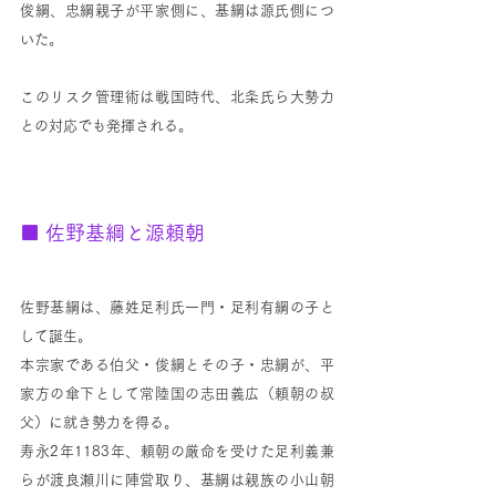
俊綱、忠綱親子が平家側に、基綱は源氏側につ
いた。
このリスク管理術は戦国時代、北条氏ら大勢力
との対応でも発揮される。
■ 
佐野基綱と源頼朝
佐野基綱は、藤姓足利氏一門・足利有綱の子と
して誕生。
本宗家である伯父・俊綱とその子・忠綱が、平
家方の傘下として常陸国の志田義広（頼朝の叔
父）に就き勢力を得る。
寿永2年1183年、頼朝の厳命を受けた足利義兼
らが渡良瀬川に陣営取り、基綱は親族の小山朝