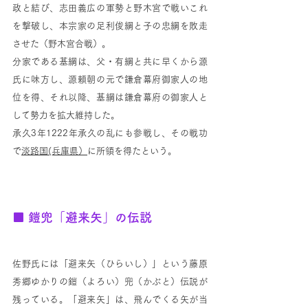
政と結び、志田義広の軍勢と野木宮で戦いこれ
を撃破し、本宗家の足利俊綱と子の忠綱を敗走
させた（野木宮合戦）。
分家である基綱は、父・有綱と共に早くから源
氏に味方し、源頼朝の元で鎌倉幕府御家人の地
位を得、それ以降、基綱は鎌倉幕府の御家人と
して勢力を拡大維持した。
承久3年1222年承久の乱にも参戦し、その戦功
で
淡路国
(兵庫県）
に所領を得たという。
■ 鎧兜
「避来矢」の伝説
佐野氏には「避来矢（ひらいし）」という藤原
秀郷ゆかりの鎧（よろい）兜（かぶと）伝説が
残っている。「避来矢」は、飛んでくる矢が当