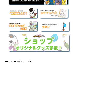
■ カテゴリー別
記事一覧
（421）
421件の記事
はじめての歴史ブログ
（52）
52件の記事
図鑑
（69）
69件の記事
史跡 観光ブログ
（14）
14件の記事
会員活動報告
（14）
14件の記事
お知らせ
（1）
1件の記事
スマホ壁紙プレゼント企画
（1）
1件の記事