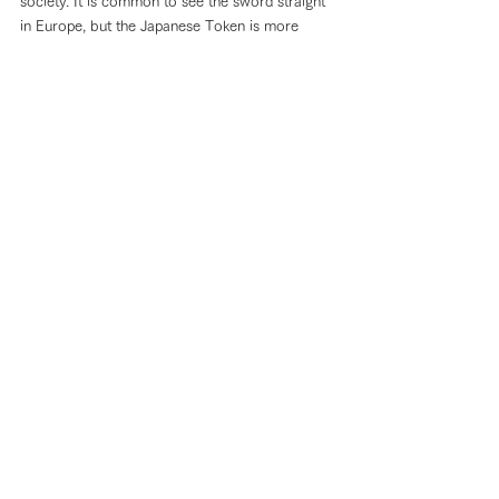
society. It is common to see the sword straight 
in Europe, but the Japanese Token is more 
common in "curved”.
▼Get to know more about Bando Samurai▼
https://en.bando-bushi.com/bandobushitoha
▼ 下のタグから共通記事・ページをご覧いただ
けます♪ ▼
はじめての歴史ブログ
コメント