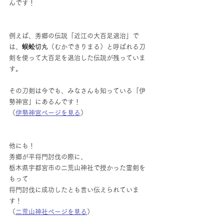
んです！
例えば、秀郷の伝説「近江の大百足退治」で
は、
蜈蚣切丸
（むかできりまる）と呼ばれる刀
剣を使って大百足を退治した伝説が残っていま
す。
その刀剣は今でも、みなさんも知っている「伊
勢神宮」にあるんです！
（
伊勢神宮ページを見る
）
他にも！
秀郷が平将門討伐の際に、
栃木県宇都宮市の二荒山神社で授かった霊剣を
もって
将門討伐に成功したとも言い伝えられていま
す！
（
二荒山神社ページを見る
）