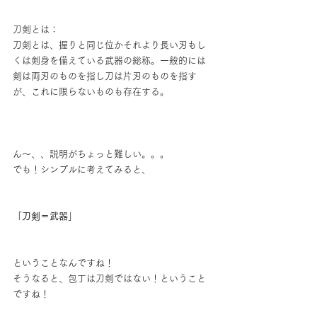
刀剣とは：
刀剣とは、握りと同じ位かそれより長い刃もし
くは剣身を備えている武器の総称。一般的には
剣は両刃のものを指し刀は片刃のものを指す
が、これに限らないものも存在する。
ん～、、説明がちょっと難しい。。。
でも！シンプルに考えてみると、
「
刀剣＝武器
」
ということなんですね！
そうなると、包丁は刀剣ではない！ということ
ですね！