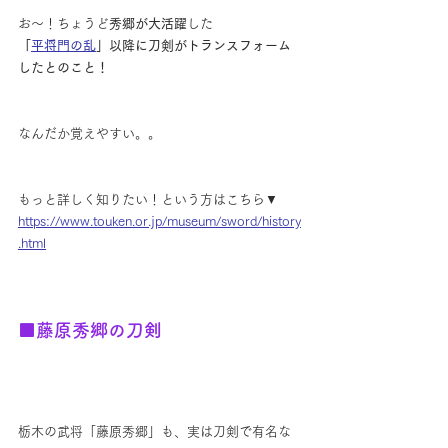
お～！ちょうど
秀郷が大活躍
した
「
平将門の乱
」以降に刀剣がトランスフォーム
したとのこと！
なんだか覚えやすい。。
もっと詳しく知りたい！という方はこちら▼
https://www.touken.or.jp/museum/sword/history
.html
■藤原秀郷の刀剣
栃木の武将「藤原秀郷」も、実は刀剣で有名な