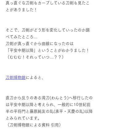
真っ直ぐな刀剣もカーブしている刀剣も見たこ
とがありました！
そこで、刀剣がどう形を変化していったのか調
べてみたところ…
刀剣が真っ直ぐから曲線になったのは
「平安中期以降」ということがわかりました！
（むむむ！それっていつ…？？）
刀剣博物館
によると、
直刀から反りのある湾刀(わんとう)へ移行したの
は平安中期以降と考えられ、一般的に10世紀前
半の平将門と藤原純友の乱(承平・天慶の乱)以降
とみられています。
（刀剣博物館による資料 引用）