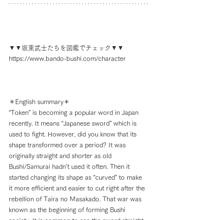
▼▼坂東武士たちを図鑑でチェック▼▼
https://www.bando-bushi.com/character
＊English summary＊
“Token” is becoming a popular word in Japan 
recently. It means “Japanese sword” which is 
used to fight. However, did you know that its 
shape transformed over a period? It was 
originally straight and shorter as old 
Bushi/Samurai hadn't used it often. Then it 
started changing its shape as “curved” to make 
it more efficient and easier to cut right after the 
rebellion of Taira no Masakado. That war was 
known as the beginning of forming Bushi 