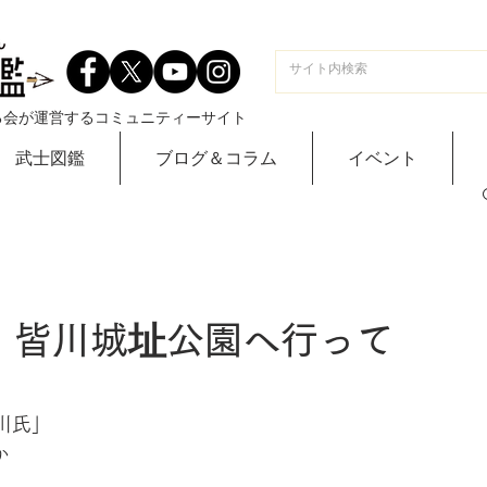
る会が運営するコミュニティーサイト
武士図鑑
ブログ＆コラム
イベント
 皆川城址公園へ行って
川氏」
か