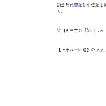
鎌倉時代
源頼朝
の信頼を
く、
皆川氏当主の「皆川広照
【坂東武士図鑑】の
キャ