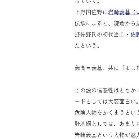
っていく。
下野国佐野に
岩崎義基（
伝承によると、鎌倉から
野佐野氏の初代当主・
佐
たという。
義高＝義基、共に「よし
この説の信憑性はともか
ードとしては大変面白い
危険人物をかくまうとい
野基綱としては、あまり
岩崎義基という人物が魅