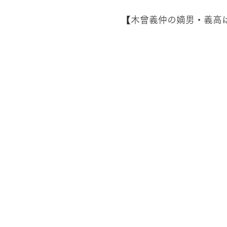
【木曾義仲の嫡男・義高