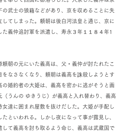
下の武士の狼藉などがあり、京を収めることに失
立してしまった。頼朝は後白河法皇と通じ、京に
した義仲追討軍を派遣し、寿永３年１１８４年1
源頼朝の元にいた義高は、父・義仲が討たれたこ
目をなさなくなり、頼朝は義高を誅殺しようとす
高の婚約者の大姫は、義高を密かに逃がそうと画
氏（うんの ゆきうじ）が義高と入れ替わり、義高
侍女達に囲まれ屋敷を抜けだした。大姫が手配し
したといわれる。しかし夜になって事が露見し、
遣して義高を討ち取るよう命じ、義高は武蔵国で