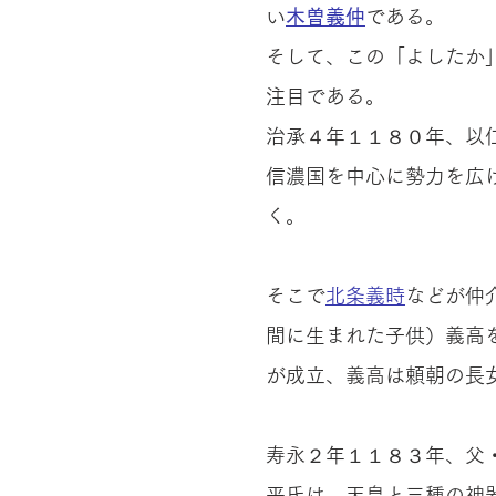
い
木曽義仲
である。
そして、この「よしたか
注目である。
治承４年１１８０年、以
信濃国を中心に勢力を広
く。
そこで
北条義時
などが仲
間に生まれた子供）義高
が成立、義高は頼朝の長
寿永２年１１８３年、父
平氏は、天皇と三種の神