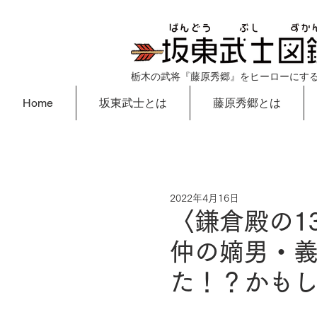
栃木の武将『藤原秀郷』をヒーローにす
Home
坂東武士とは
藤原秀郷とは
2022年4月16日
〈鎌倉殿の1
仲の嫡男・
た！？かも