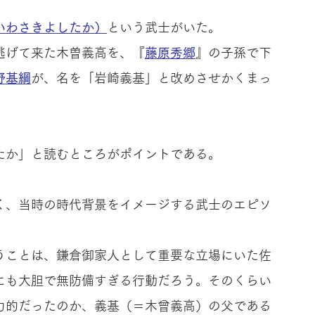
いわさきよしたか）
という武士がいた。
逃げて来た木曽義高を、『
藤原秀郷
』の子孫で下
野基綱
が、名を「岩崎義基」と改めさせかくまっ
たか」と読むところがポイントである。
く、当時の時代背景をイメージする武士のエピソ
。
うことは、鎌倉御家人として重要な立場にいた佐
にも大胆で無防備すぎる行動だろう。そのくらい
力的だったのか、義基（＝木曾義高）の父である