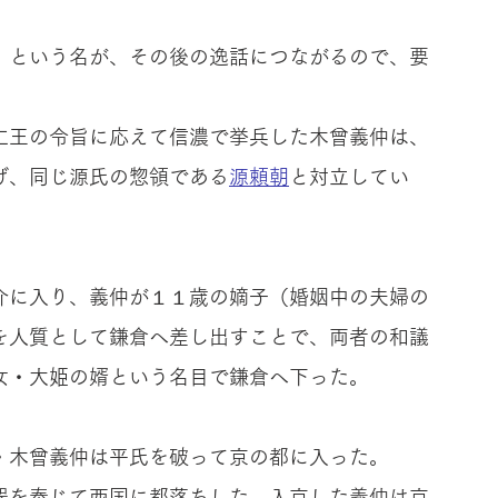
」という名が、その後の逸話につながるので、要
仁王の令旨に応えて信濃で挙兵した木曾義仲は、
げ、同じ源氏の惣領である
源頼朝
と対立してい
介に入り、義仲が１１歳の嫡子（婚姻中の夫婦の
を人質として鎌倉へ差し出すことで、両者の和議
女・大姫の婿という名目で鎌倉へ下った。
・木曾義仲は平氏を破って京の都に入った。
器を奉じて西国に都落ちした。入京した義仲は京