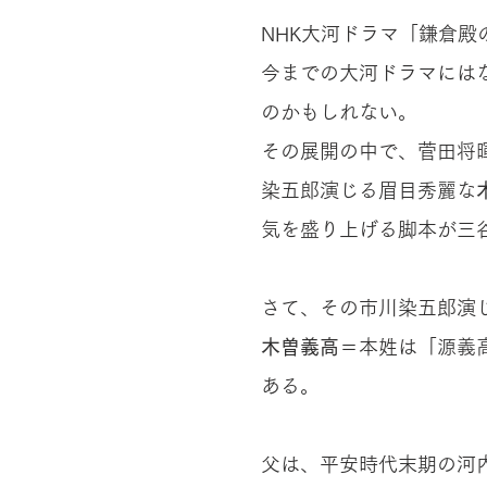
NHK大河ドラマ「鎌倉殿
今までの大河ドラマには
のかもしれない。
その展開の中で、菅田将
染五郎演じる眉目秀麗な
気を盛り上げる脚本が三
さて、その市川染五郎演
木曽義高
＝本姓は「源義
ある。
父は、平安時代末期の河