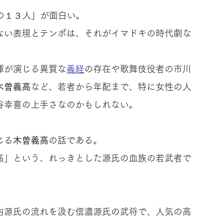
の１３人」が面白い。
ない表現とテンポは、それがイマドキの時代劇な
暉が演じる異質な
義経
の存在や歌舞伎役者の市川
木曽義高
など、若者から年配まで、特に女性の人
谷幸喜の上手さなのかもしれない。
じる
木曽義高
の話である。
高」という、れっきとした源氏の血族の若武者で
内源氏の流れを汲む信濃源氏の武将で、人気の高