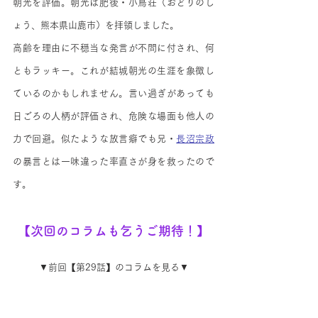
朝光を評価。朝光は肥後・小鳥荘（おどりのし
ょう、熊本県山鹿市）を拝領しました。
高齢を理由に不穏当な発言が不問に付され、何
ともラッキー。これが結城朝光の生涯を象徴し
ているのかもしれません。言い過ぎがあっても
日ごろの人柄が評価され、危険な場面も他人の
力で回避。似たような放言癖でも兄・
長沼宗政
の暴言とは一味違った率直さが身を救ったので
す。
【次回のコラムも乞うご期待！】
▼前回【第29話】のコラムを見る▼