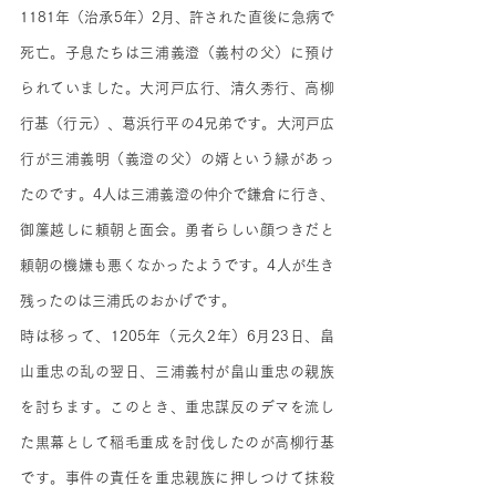
1181年（治承5年）2月、許された直後に急病で
死亡。子息たちは三浦義澄（義村の父）に預け
られていました。大河戸広行、清久秀行、高柳
行基（行元）、葛浜行平の4兄弟です。大河戸広
行が三浦義明（義澄の父）の婿という縁があっ
たのです。4人は三浦義澄の仲介で鎌倉に行き、
御簾越しに頼朝と面会。勇者らしい顔つきだと
頼朝の機嫌も悪くなかったようです。4人が生き
残ったのは三浦氏のおかげです。
時は移って、1205年（元久2年）6月23日、畠
山重忠の乱の翌日、三浦義村が畠山重忠の親族
を討ちます。このとき、重忠謀反のデマを流し
た黒幕として稲毛重成を討伐したのが高柳行基
です。事件の責任を重忠親族に押しつけて抹殺