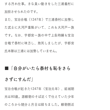
する汚れ仕事。きな臭い動きをした三浦義村に
加担させられたのです。
また、宝治合戦（1247年）で三浦泰村に加勢し
た武士に大河戸重隆がいて、これも大河戸一族
です。なお、宇都宮一族の中で上条時綱も宝治
合戦で泰村に味方し、敗死しましたが、宇都宮
氏本隊は三浦には加勢していません。
■「自分がいたら泰村も恥をさら
さずにすんだ」
宝治合戦が起きた1247年（宝治元年）、結城朝
光は80歳。源頼朝のそば近くで仕えていた少年
のころから随分と月日は経ちました。頼朝側近