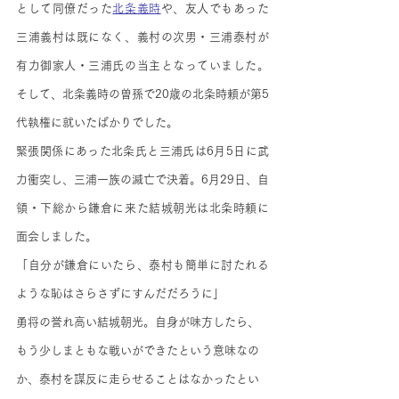
として同僚だった
北条義時
や、友人でもあった
三浦義村は既になく、義村の次男・三浦泰村が
有力御家人・三浦氏の当主となっていました。
そして、北条義時の曽孫で20歳の北条時頼が第5
代執権に就いたばかりでした。
緊張関係にあった北条氏と三浦氏は6月5日に武
力衝突し、三浦一族の滅亡で決着。6月29日、自
領・下総から鎌倉に来た結城朝光は北条時頼に
面会しました。
「自分が鎌倉にいたら、泰村も簡単に討たれる
ような恥はさらさずにすんだだろうに」
勇将の誉れ高い結城朝光。自身が味方したら、
もう少しまともな戦いができたという意味なの
か、泰村を謀反に走らせることはなかったとい