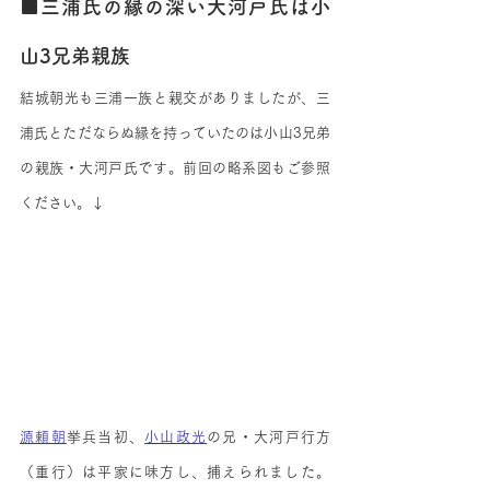
■三浦氏の縁の深い大河戸氏は小
山3兄弟親族
結城朝光も三浦一族と親交がありましたが、三
浦氏とただならぬ縁を持っていたのは小山3兄弟
の親族・大河戸氏です。前回の略系図もご参照
ください。↓
源頼朝
挙兵当初、
小山政光
の兄・大河戸行方
（重行）は平家に味方し、捕えられました。