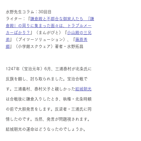
水野先生コラム：30回目
ライター：『
鎌倉殿と不都合な御家人たち  「鎌
倉殿」の周りに集まった面々は、トラブルメー
カーばかり？
』（まんがびと）『
小山殿の三兄
弟
』（ブイツーソリューション）、『
藤原秀
郷
』（小学館スクウェア）著者・水野拓昌
1247年（宝治元年）6月、三浦泰村が北条氏に
反旗を翻し、討ち取られました。宝治合戦で
す。三浦義村、泰村父子と親しかった
結城朝光
は合戦後に鎌倉入りしたとき、執権・北条時頼
の前で大胆発言をします。反逆者・三浦氏に同
情したのです。当然、発言が問題視されます。
結城朝光の運命はどうなったのでしょうか。