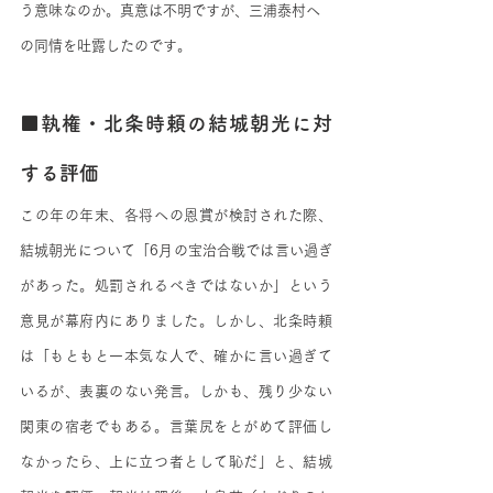
う意味なのか。真意は不明ですが、三浦泰村へ
の同情を吐露したのです。
■執権・北条時頼の結城朝光に対
する評価
この年の年末、各将への恩賞が検討された際、
結城朝光について「6月の宝治合戦では言い過ぎ
があった。処罰されるべきではないか」という
意見が幕府内にありました。しかし、北条時頼
は「もともと一本気な人で、確かに言い過ぎて
いるが、表裏のない発言。しかも、残り少ない
関東の宿老でもある。言葉尻をとがめて評価し
なかったら、上に立つ者として恥だ」と、結城