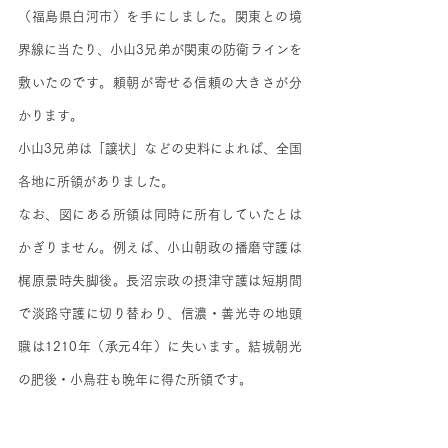
（福島県白河市）を手にしました。関東との境
界線に当たり、小山3兄弟が関東の防衛ラインを
敷いたのです。頼朝が寄せる信頼の大きさが分
かります。
小山3兄弟は「譲状」などの史料によれば、全国
各地に所領がありました。
なお、図にある所領は同時に所有していたとは
かぎりません。例えば、小山朝政の播磨守護は
梶原景時失脚後。長沼宗政の摂津守護は短期間
で淡路守護に切り替わり、信濃・善光寺の地頭
職は1210年（承元4年）に失います。結城朝光
の肥後・小鳥荘も晩年に得た所領です。