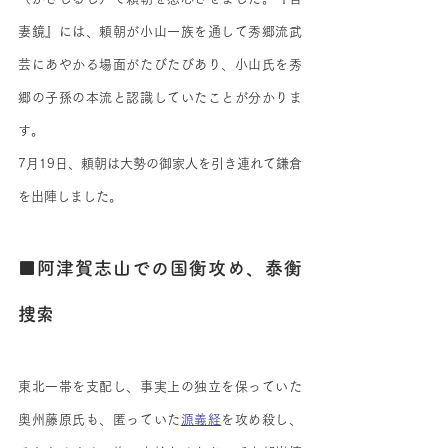
妻鏡』には、頼朝が小山一族を通して秀郷流武
芸にあやかる場面がたびたびあり、小山氏を秀
郷の子孫の本流と認識していたことが分かりま
す。
7月19日、頼朝は大勢の御家人を引き連れて鎌倉
を出陣しました。
■阿津賀志山での国衡攻め、泰衡
捜索
東北一帯を支配し、事実上の独立を保っていた
奥州藤原氏も、匿っていた
源義経
を攻め殺し、