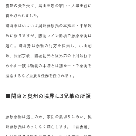
義盛の矢を受け、畠山重忠の家臣・大串重親に
首を取られました。
鎌倉軍はいよいよ奥州藤原氏の本拠地・平泉攻
めに移りますが、防衛ライン崩壊で藤原泰衡は
逃亡。鎌倉勢は泰衡の行方を探索し、小山朝
政、長沼宗政、結城朝光と従兄弟の下河辺行平
ら小山一族は頼朝の本隊とは別ルートで泰衡を
捜索するなど重要な任務を任されます。
■関東と奥州の境界に3兄弟の所領
藤原泰衡は逃亡の末、家臣の裏切りにあい、奥
州藤原氏はあっけなく滅亡します。『吾妻鏡』