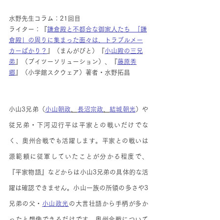
水野先生コラム：21回目
ライター：『
鎌倉殿と不都合な御家人たち  「鎌
倉殿」の周りに集まった面々は、トラブルメー
カーばかり？
』（まんがびと）『
小山殿の三兄
弟
』（ブイツーソリューション）、『
藤原秀
郷
』（小学館スクウェア）著者・水野拓昌
小山3兄弟（
小山朝政
、
長沼宗政
、
結城朝光
）や
従兄弟・下河辺行平は平家との戦いだけでな
く、奥州合戦でも活躍します。平家との戦いは
源範頼に従軍していたことが分かる程度で、
『平家物語』などからは小山3兄弟の具体的な活
躍は確認できません。小山一族の所領の多さや3
兄弟の父・
小山政光
の大言壮語から手柄が多か
ったと想像できるだけです。奥州合戦について