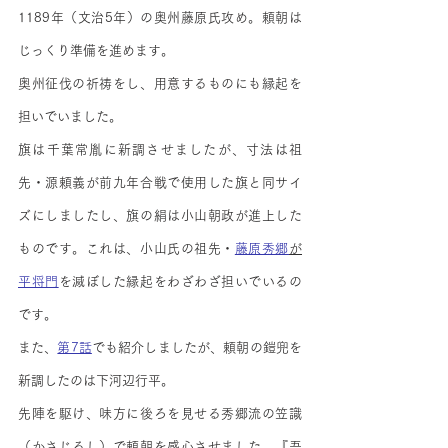
1189年（文治5年）の奥州藤原氏攻め。頼朝は
じっくり準備を進めます。
奥州征伐の祈祷をし、用意するものにも縁起を
担いでいました。
旗は千葉常胤に新調させましたが、寸法は祖
先・源頼義が前九年合戦で使用した旗と同サイ
ズにしましたし、旗の絹は小山朝政が進上した
ものです。これは、小山氏の祖先・
藤原秀郷
が
平将門
を滅ぼした縁起をわざわざ担いでいるの
です。
また、
第7話
でも紹介しましたが、頼朝の鎧兜を
新調したのは下河辺行平。
先陣を駆け、味方に後ろを見せる秀郷流の笠識
（かさじるし）で頼朝を感心させました。『吾