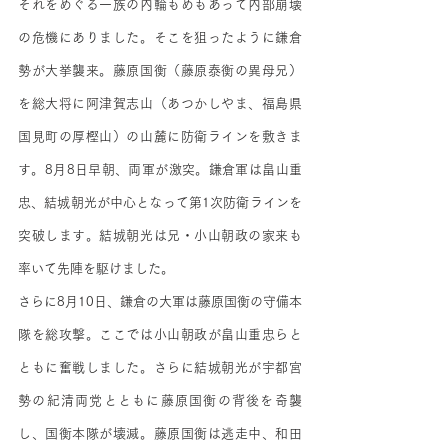
それをめぐる一族の内輪もめもあって内部崩壊
の危機にありました。そこを狙ったように鎌倉
勢が大挙襲来。藤原国衡（藤原泰衡の異母兄）
を総大将に阿津賀志山（あつかしやま、福島県
国見町の厚樫山）の山麓に防衛ラインを敷きま
す。8月8日早朝、両軍が激突。鎌倉軍は畠山重
忠、結城朝光が中心となって第1次防衛ラインを
突破します。結城朝光は兄・小山朝政の家来も
率いて先陣を駆けました。
さらに8月10日、鎌倉の大軍は藤原国衡の守備本
隊を総攻撃。ここでは小山朝政が畠山重忠らと
ともに奮戦しました。さらに結城朝光が宇都宮
勢の紀清両党とともに藤原国衡の背後を奇襲
し、国衡本隊が壊滅。藤原国衡は逃走中、和田