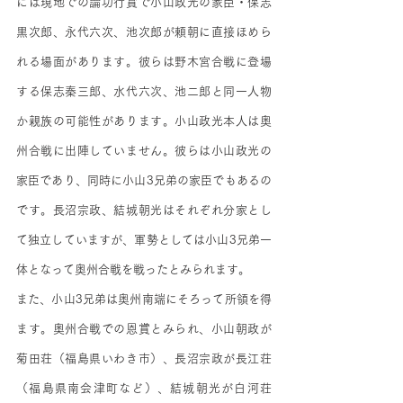
には現地での論功行賞で小山政光の家臣・保志
黒次郎、永代六次、池次郎が頼朝に直接ほめら
れる場面があります。彼らは野木宮合戦に登場
する保志秦三郎、水代六次、池二郎と同一人物
か親族の可能性があります。小山政光本人は奥
州合戦に出陣していません。彼らは小山政光の
家臣であり、同時に小山3兄弟の家臣でもあるの
です。長沼宗政、結城朝光はそれぞれ分家とし
て独立していますが、軍勢としては小山3兄弟一
体となって奥州合戦を戦ったとみられます。
また、小山3兄弟は奥州南端にそろって所領を得
ます。奥州合戦での恩賞とみられ、小山朝政が
菊田荘（福島県いわき市）、長沼宗政が長江荘
（福島県南会津町など）、結城朝光が白河荘